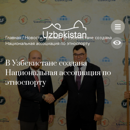
Безопасность и особенности путешествий по Узбекистану
Главная
/
Новости туризма
/
В Узбекистане создана
Национальная ассоциация по этноспорту
В Узбекистане создана
Национальная ассоциация по
этноспорту