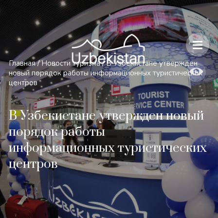
Безопасность и особенности путешествий по Узбекистану
Главная
/
Новости туризма
/
В Узбекистане утвержден
новый порядок работы информационных туристических
центров
В Узбекистане утвержден новый
порядок работы
информационных туристических
центров