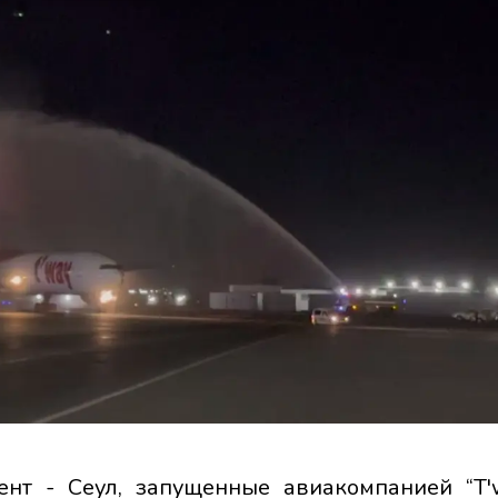
нт - Сеул, запущенные авиакомпанией “T'w