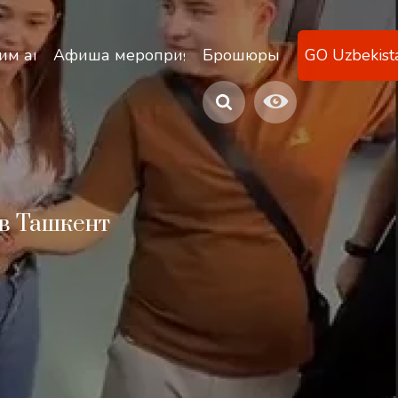
ану
им агентствам
Афиша мероприятий
Брошюры
GO Uzbekist
в Ташкент