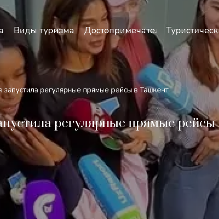
зопасность и особенности путешествий по Узбекист
а
Виды туризма
Достопримечательности
Туристическ
 запустила регулярные прямые рейсы в Ташкент
пустила регулярные прямые рейсы 