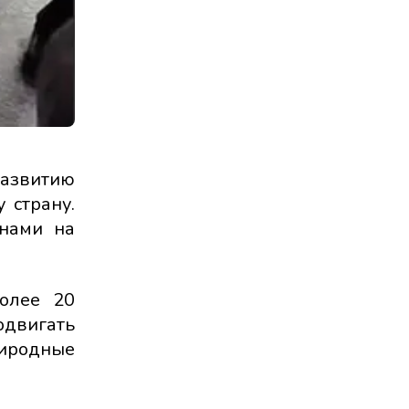
развитию
 страну.
анами на
более 20
одвигать
риродные