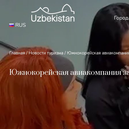
Бе
Город
RUS
Главная
/
Новости туризма
/
Южнокорейская авиакомпания
Южнокорейская авиакомпания за