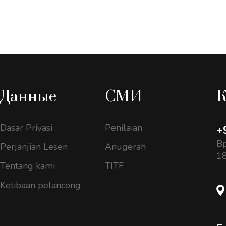
Данные
СМИ
К
Dasar Privasi
Penilaian
+
Вр
Perjanjian Lesen
Anugerah
18
Tentang kami
TITF
Ketibaan pelancong