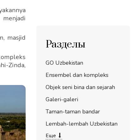
yakannya
 menjadi
m, masjid
Разделы
kompleks
GO Uzbekistan
i-Zinda,
Ensembel dan kompleks
Objek seni bina dan sejarah
Galeri-galeri
Taman-taman bandar
Lembah-lembah Uzbekistan
Еще