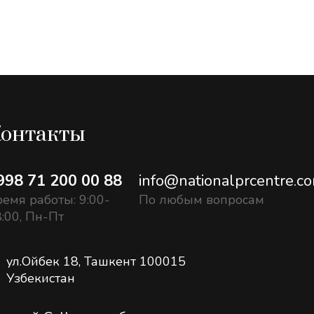
онтакты
998 71 200 00 88
info@nationalprcentre.c
емя работы: 9:00-
По любым вопросам
:00, Пн-Пт
ул.Ойбек 18, Ташкент 100015
Узбекистан