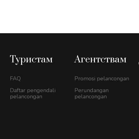
Туристам
Агентствам
FAQ
Promosi pelancongan
Daftar pengendali
Perundangan
pelancongan
pelancongan