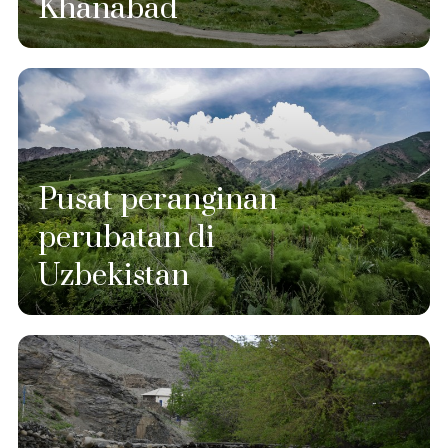
Khanabad
Pusat peranginan
perubatan di
Uzbekistan