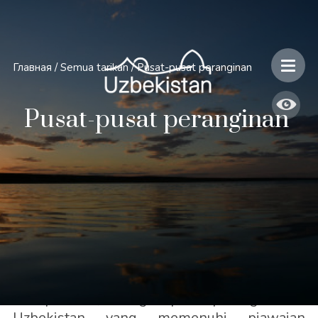
Главная
/
Semua tarikan
/
Pusat-pusat peranginan
Pusat-pusat peranginan
Setiap tahun, bilangan pusat peranginan di
Uzbekistan yang memenuhi piawaian