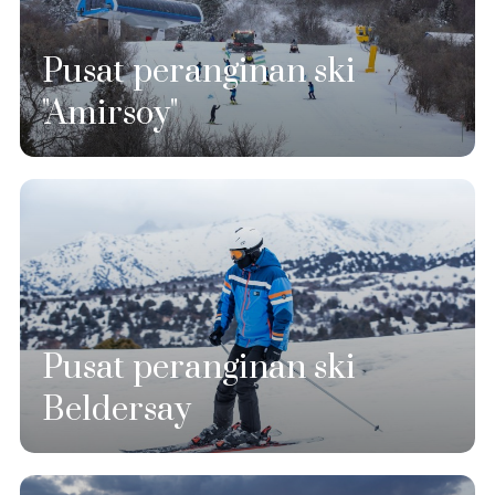
Pusat peranginan ski
"Amirsoy"
Pusat peranginan ski
Beldersay