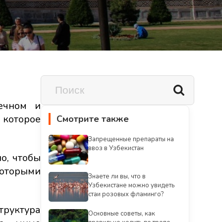
ечном и
 которое
Смотрите также
Запрещенные препараты на
ввоз в Узбекистан
о, чтобы
которыми
Знаете ли вы, что в
Узбекистане можно увидеть
стаи розовых фламинго?
труктура
Oсновные советы, как