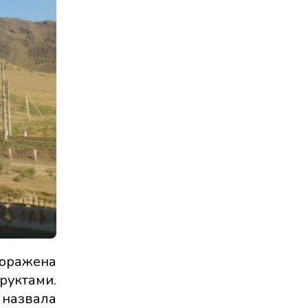
поражена
руктами.
 назвала