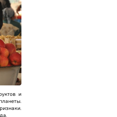
руктов и
планеты.
ризнаки.
да.