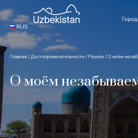
Бе
Город
RUS
Главная
/
Достопримечательности
/
Разное
/
О моём незаб
О моём незабываем