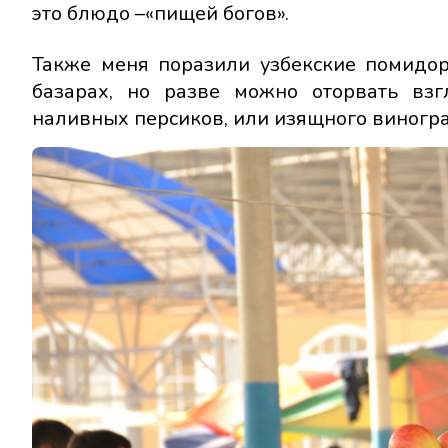
это блюдо –«пищей богов».
Также меня поразили узбекские помидо
базарах, но разве можно оторвать взг
наливных персиков, или изящного виногра