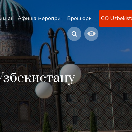
ану
им агентствам
Афиша мероприятий
Брошюры
GO Uzbekist
Узбекистану