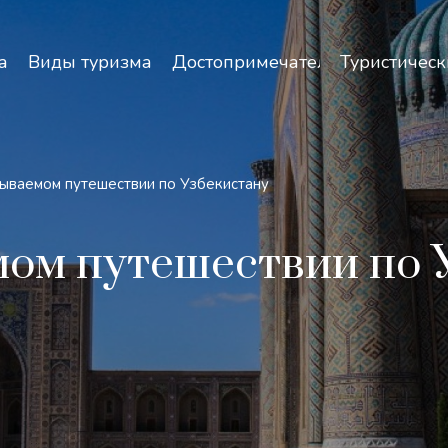
зопасность и особенности путешествий по Узбекист
а
Виды туризма
Достопримечательности
Туристическ
ываемом путешествии по Узбекистану
ом путешествии по 