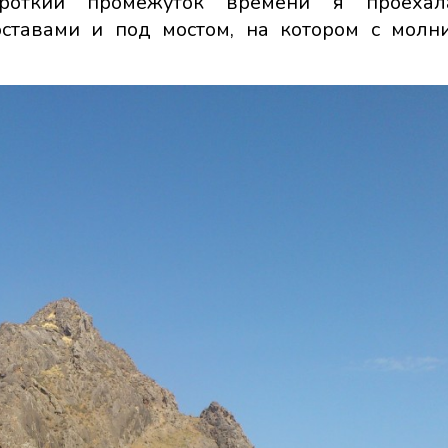
короткий промежуток времени я проеха
ставами и под мостом, на котором с молн