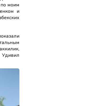
 по моим
бенком и
збекских
показали
нтальным
аккилик,
. Удивил