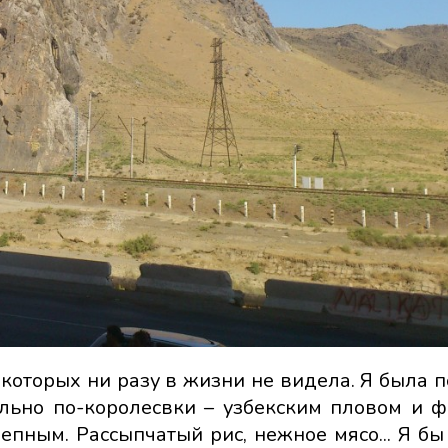
 которых ни разу в жизни не видела. Я была 
ально по-королесвки – узбекским пловом и ф
епным. Рассыпчатый рис, нежное мясо... Я бы