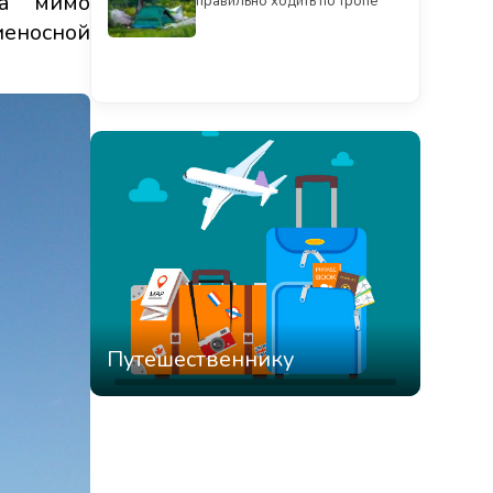
ла мимо
правильно ходить по тропе
иеносной
Смотреть всё
Путешественнику