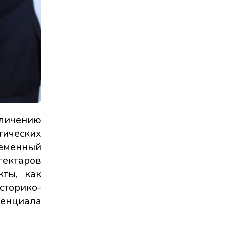
еличению
тических
ременный
гектаров
кты, как
сторико-
тенциала