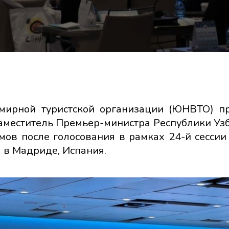
емирной туристской организации (ЮНВТО) п
заместитель Премьер-министра Республики Узб
мов после голосования в рамках 24-й сесси
я в Мадриде, Испания.