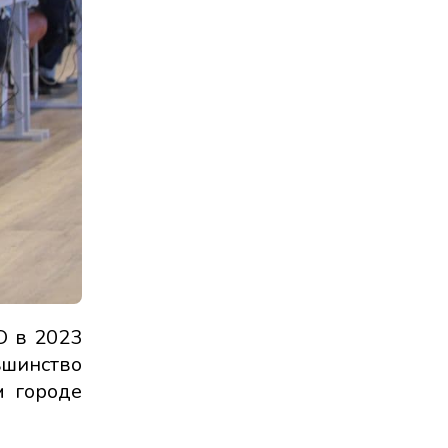
О в 2023
ьшинство
м городе