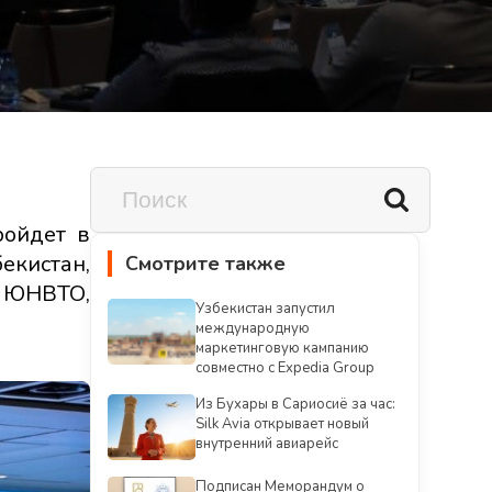
ройдет в
екистан,
Смотрите также
и ЮНВТО,
Узбекистан запустил
международную
маркетинговую кампанию
совместно с Expedia Group
Из Бухары в Сариосиё за час:
Silk Avia открывает новый
внутренний авиарейс
Подписан Меморандум о