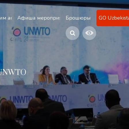
ану
им агентствам
Афиша мероприятий
Брошюры
GO Uzbekist
и UNWTO