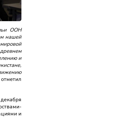
емьи ООН
ом нашей
 мировой
 древнем
елению и
истане,
движению
-
отметил
 декабря
рствами-
ациями и