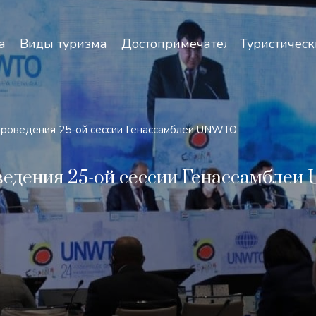
зопасность и особенности путешествий по Узбекист
а
Виды туризма
Достопримечательности
Туристическ
проведения 25-ой сессии Генассамблеи UNWTO
ведения 25-ой сессии Генассамбле