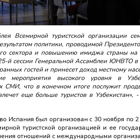
блея Всемирной туристской организации с
 результатом политики, проводимой Президент
кого сектора и повышению имиджа страны на
 25-й сессии Генеральной Ассамблеи ЮНВТО в
ранных гостей и принесет доход местному нас
ие мероприятия высокого уровня в Узбек
х СМИ, что в конечном итоге послужит про
влечет еще больше туристов в Узбекистан», 
во Испания был организован с 30 ноября по 2
мирной туристской организацией и ее госуда
ирения отношений с международными организ