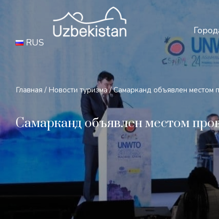
Бе
Город
RUS
Главная
/
Новости туризма
/
Самарканд объявлен местом 
Самарканд объявлен местом про