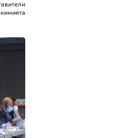
тавители
окимията