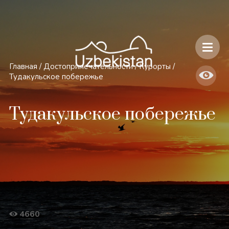
Безопасность и особенности путешествий по Узбекистану
Главная
/
Достопримечательности
/
Курорты
/
Тудакульское побережье
Тудакульское побережье
4660