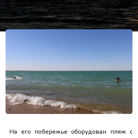
В Кызылтепинском районе Навоинской
области располагается озеро Тудайкуль.
На его побережье оборудован пляж с