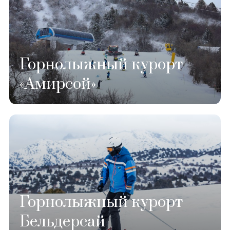
Горнолыжный курорт
«Амирсой»
Горнолыжный курорт
Бельдерсай