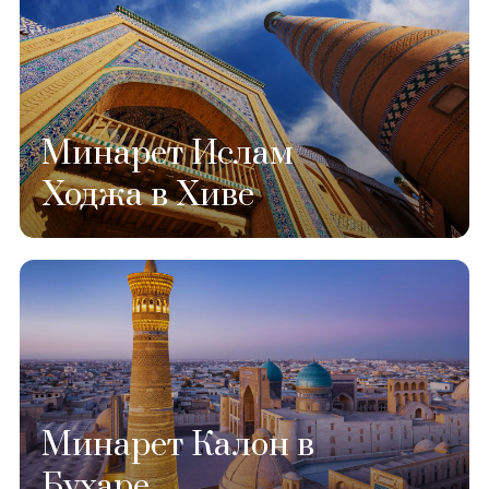
Минарет Ислам
Ходжа в Хиве
Минарет Калон в
Бухаре