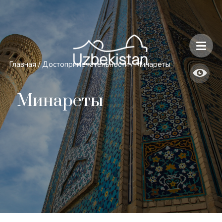
Безопасность и особенности путешествий по Узбекистану
Главная
/
Достопримечательности
/
Минареты
Минареты