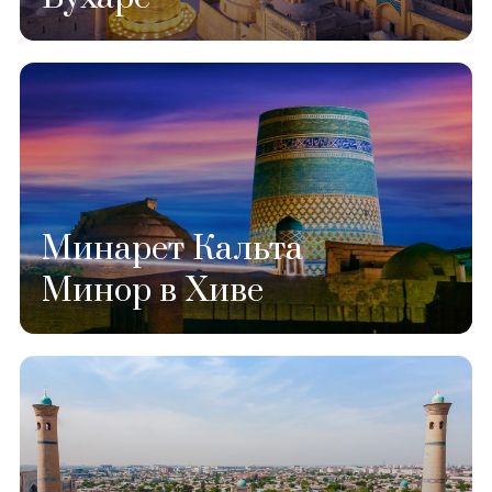
Минарет Кальта
Минор в Хиве