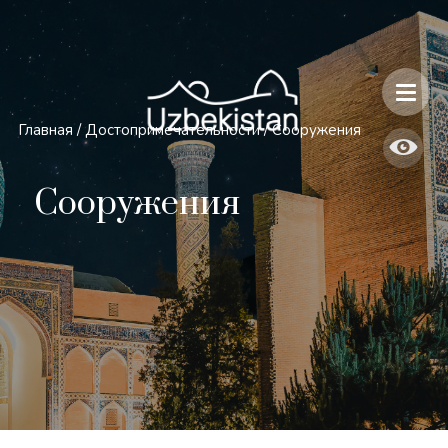
Безопасность и особенности путешествий по Узбекистану
Главная
/
Достопримечательности
/
Сооружения
Сооружения