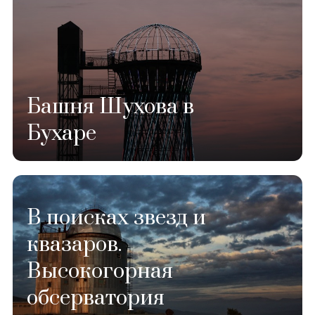
Башня Шухова в
Бухаре
В поисках звезд и
квазаров.
Высокогорная
обсерватория