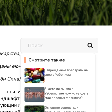
екарства,
Смотрите также
даны ею»
Запрещенные препараты на
ввоз в Узбекистан
ибн Сина)
Знаете ли вы, что в
, горы и
Узбекистане можно увидеть
андшафт.
стаи розовых фламинго?
твующими
Oсновные советы, как
растений