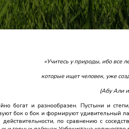
«Учитесь у природы, ибо все л
которые ищет человек, уже соз
(Абу Али 
йно богат и разнообразен. Пустыни и степи
твуют бок о бок и формируют удивительный л
в действительности, по сравнению с соседс
х и горных районах Узбекистана количество 