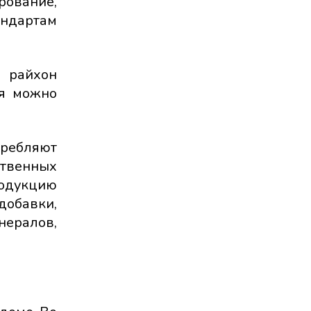
ование,
ндартам
 райхон
ия можно
требляют
ственных
родукцию
добавки,
нералов,