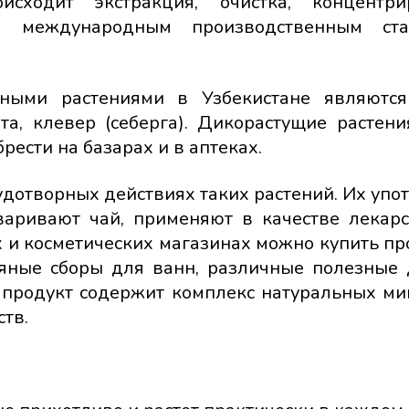
сходит экстракция, очистка, концентрир
ем международным производственным ста
ными растениями в Узбекистане являются
ята, клевер (себерга). Дикорастущие растен
рести на базарах и в аптеках.
дотворных действиях таких растений. Их упо
аваривают чай, применяют в качестве лекар
ах и косметических магазинах можно купить п
вяные сборы для ванн, различные полезные 
 продукт содержит комплекс натуральных ми
тв.