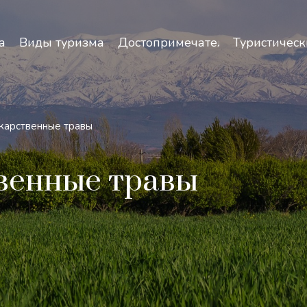
зопасность и особенности путешествий по Узбекист
а
Виды туризма
Достопримечательности
Туристическ
карственные травы
венные травы