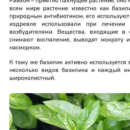
Райхон – приятно пахнущее растение, оно 
всем мире растение известно как базили
природным антибиотиком, его используют
издревле использовали при лечении 
возбудителями. Вещества, входящие в 
снимают воспаление, выводят мокроту и
насморком.
К тому же базилик активно используется
несколько видов базилика и каждый им
широколистный.