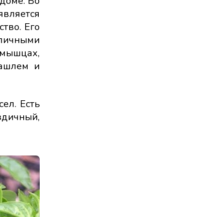
доме. Во
является
тво. Его
личными
 мышцах,
кашлем и
ел. Есть
здичный,