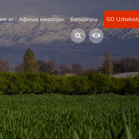
ану
им агентствам
Афиша мероприятий
Брошюры
GO Uzbekist