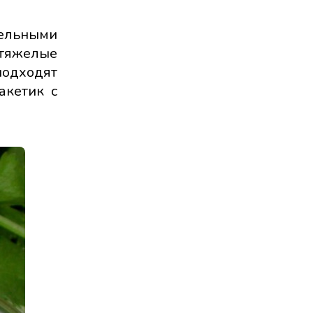
тельными
 тяжелые
подходят
акетик с