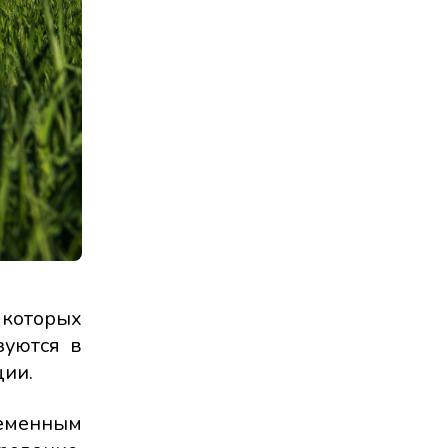
 которых
зуются в
ции.
еменным