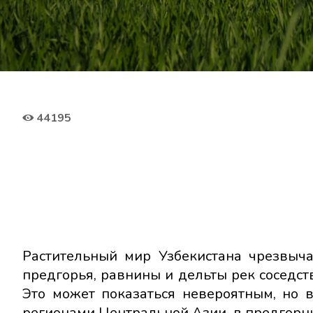
44195
Растительный мир Узбекистана чрезвыча
предгорья, равнины и дельты рек соседс
Это может показаться невероятным, но 
регионами Центральной Азии, в предгорны