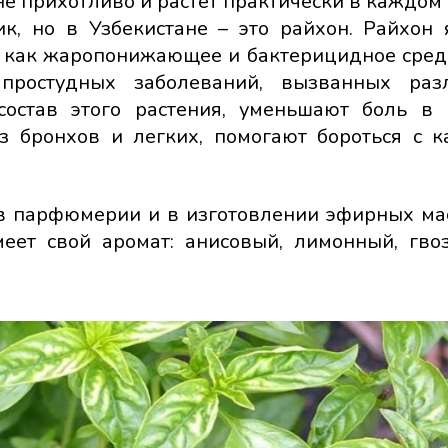
не прихотливо и растет практически в каждом 
к, но в Узбекистане – это райхон. Райхон 
 как жаропонижающее и бактерицидное средс
простудных заболеваний, вызванных раз
состав этого растения, уменьшают боль в
з бронхов и легких, помогают бороться с 
 в парфюмерии и в изготовлении эфирных мас
еет свой аромат: анисовый, лимонный, гво