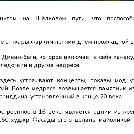
нктом на Шёлковом пути, что поспособс
ее от жары жарким летним днем прохладной в
Диван-беги, которое включает в себя ханаку,
ледствии в другое медресе.
 здесь устраивают концерты, показы мод у
тий. Возле медресе возвышается памятник и
риддина, установленный в конце 20 века.
остроенное в 16 веке, является одним из кр
 160 худжр. Фасады его отделаны майоликой,