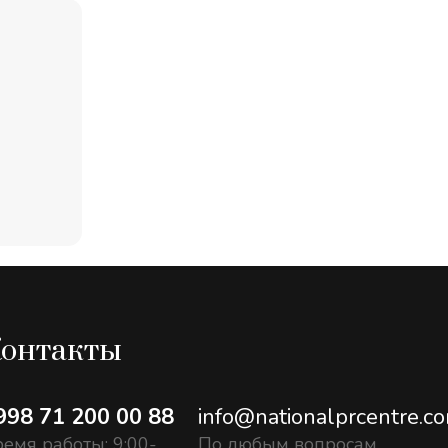
онтакты
998 71 200 00 88
info@nationalprcentre.c
емя работы: 9:00-
По любым вопросам