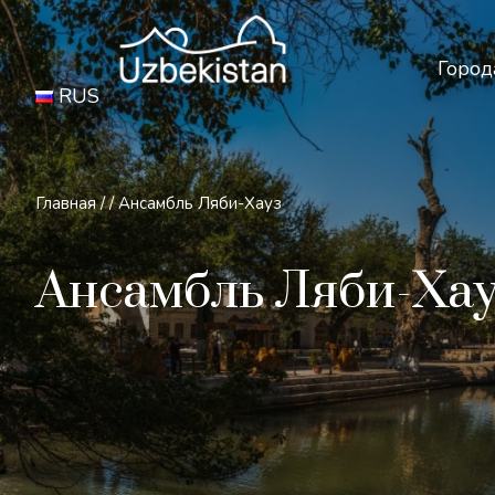
Бе
Город
RUS
Главная
/
/
Ансамбль Ляби-Хауз
Ансамбль Ляби-Ха