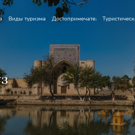
зопасность и особенности путешествий по Узбекист
а
Виды туризма
Достопримечательности
Туристическ
уз