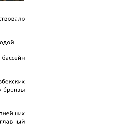
твовало
одой.
 бассейн
збекских
з бронзы
упнейших
 главный