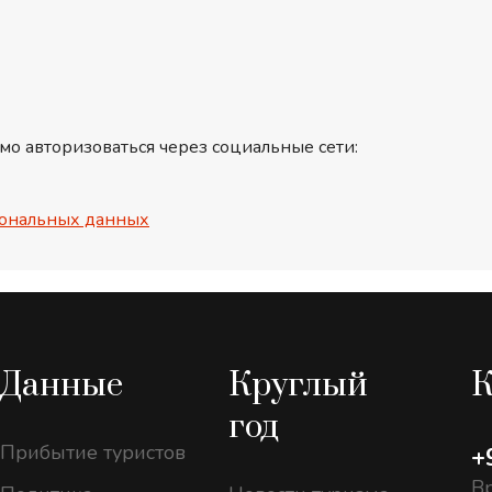
мо авторизоваться через социальные сети:
ональных данных
Данные
Круглый
К
год
Прибытие туристов
+
Вр