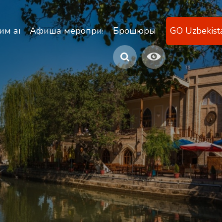
ану
им агентствам
Афиша мероприятий
Брошюры
GO Uzbekist