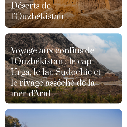
Déserts de
l’Ouzbékistan
Voyage aux confins de
l'Ouzbékistan : le cap
Urga, le lac Sudochie et
le rivage asséché de la
mer d'Aral