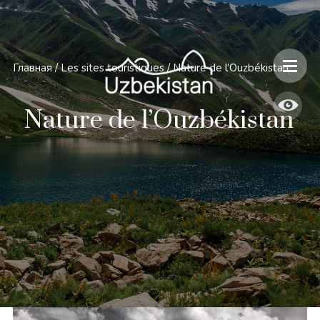
Главная
/
Les sites touristiques
/
Nature de l’Ouzbékistan
Nature de l’Ouzbékistan