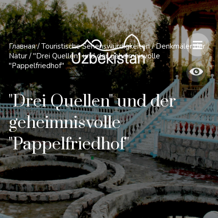
Главная
/
Touristische Sehenswürdigkeiten
/
Denkmäler der
Natur
/
"Drei Quellen" und der geheimnisvolle
"Pappelfriedhof"
"Drei Quellen" und der
geheimnisvolle
"Pappelfriedhof"