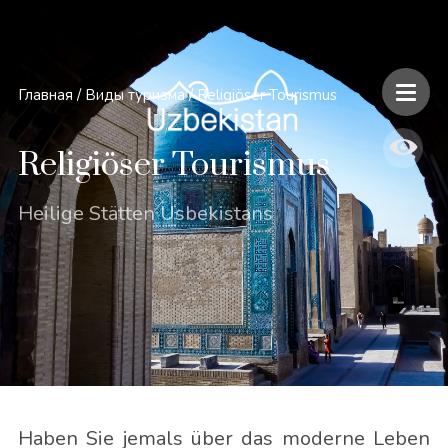
Главная
/
Виды туризма
/
Religiöser Tourismus
Religiöser Tourismus
Heilige Stätten Usbekistans
Haben Sie jemals über das moderne Leben