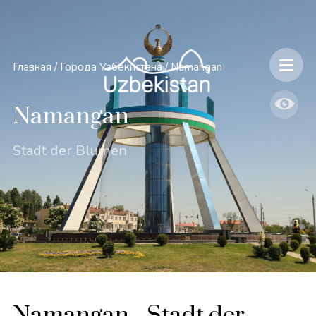
Главная
/
Города Узбекистана
/
Namangan
Namangan
Stadt der Blumen
Namangan - Stadt der