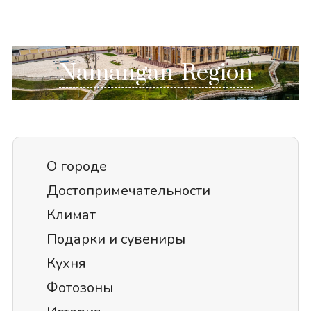
Namangan-Region
О городе
Достопримечательности
Климат
Подарки и сувениры
Кухня
Фотозоны