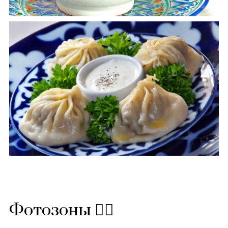
Фотозоны 🙋‍♂️