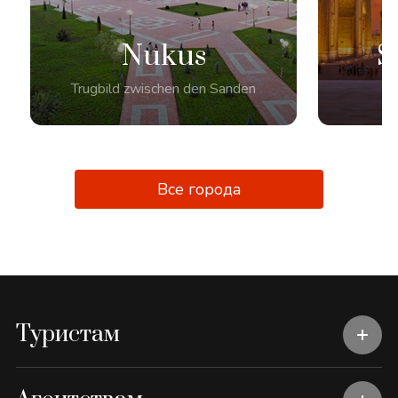
Nukus
S
Trugbild zwischen den Sanden
Kr
Все города
Туристам