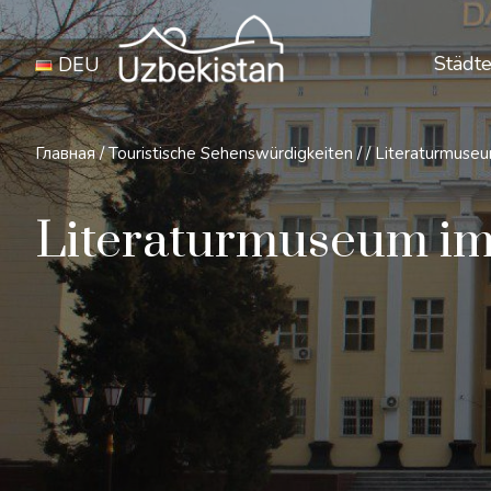
Städte
DEU
Главная
/
Touristische Sehenswürdigkeiten
/
/
Literaturmuseu
Literaturmuseum im