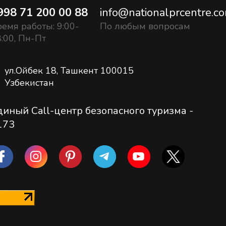
998 71 200 00 88
info@nationalprcentre.c
емя работы: 9:00-
По любым вопросам
:00, Пн-Пт
ул.Ойбек 18, Ташкент 100015
Узбекистан
диный Call-центр безопасного туризма -
173