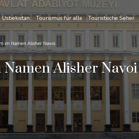
 Usbekistans
Tourismus für alle
Touristische Sehen
m im Namen Alisher Navoi
 Namen Alisher Navoi