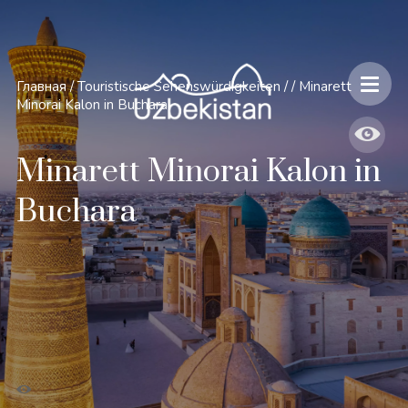
Главная
/
Touristische Sehenswürdigkeiten
/
/
Minarett
Minorai Kalon in Buchara
Minarett Minorai Kalon in
Buchara