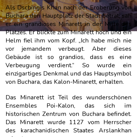
Als Dschingis Khan nach der Eroberung von
Buchara den Hauptplatz der Stadt betrat, sah
er ein grandioses Minarett in der Mitte des
Platzes. Er blickte zum Minarett hoch und ein
Helm fiel ihm vom Kopf. „Ich habe mich nie
vor jemandem verbeugt. Aber dieses
Gebäude ist so grandios, dass es eine
Verbeugung verdient.“ So wurde ein
einzigartiges Denkmal und das Hauptsymbol
von Buchara, das Kalon-Minarett, erhalten.
Das Minarett ist Teil des wunderschönen
Ensembles Poi-Kalon, das sich im
historischen Zentrum von Buchara befindet.
Das Minarett wurde 1127 vom Herrscher
des karachanidischen Staates Arslankhan