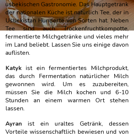
usbekischen Gastronomie. Das Hauptgetränk
der nationalen Küche ist natürlich Tee, der in
Usbekistan Hunderte von Sorten hat. Neben
Tee sind auch Trockenfruchtkompotte,
fermentierte Milchgetränke und vieles mehr
im Land beliebt. Lassen Sie uns einige davon
auflisten.
Katyk
ist ein fermentiertes Milchprodukt,
das durch Fermentation natürlicher Milch
gewonnen wird. Um es zuzubereiten,
müssen Sie die Milch kochen und 6-10
Stunden an einem warmen Ort stehen
lassen.
Ayran
ist ein uraltes Getränk, dessen
Vorteile wissenschaftlich bewiesen und von