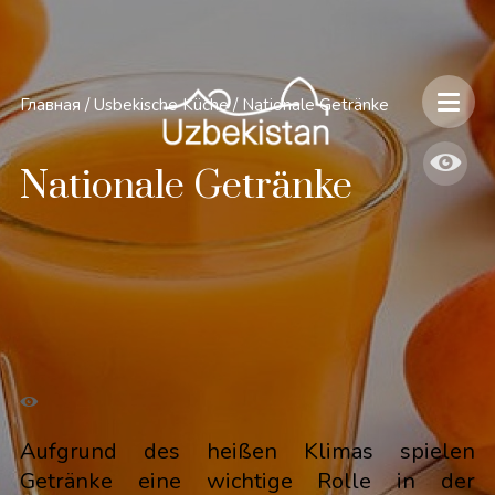
Главная
/
Usbekische Küche
/
Nationale Getränke
Nationale Getränke
Aufgrund des heißen Klimas spielen
Getränke eine wichtige Rolle in der