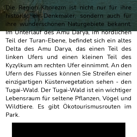
Die Region Khorezm ist nicht nur für ihre
historischen Denkmäler, sondern auch für
ihre wunderschönen Naturgebiete bekannt.
Im Unterlauf des Amu Darya, im nördlichen
Teil der Turan-Ebene, befindet sich ein altes
Delta des Amu Darya, das einen Teil des
linken Ufers und einen kleinen Teil des
Kyzylkum am rechten Ufer einnimmt. An den
Ufern des Flusses können Sie Streifen einer
einzigartigen Küstenvegetation sehen - den
Tugai-Wald. Der Tugai-Wald ist ein wichtiger
Lebensraum für seltene Pflanzen, Vögel und
Wildtiere. Es gibt Ökotourismusrouten im
Park.