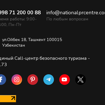
998 71 200 00 88
info@nationalprcentre.c
емя работы: 9:00-
По любым вопросам
:00, Пн-Пт
ул.Ойбек 18, Ташкент 100015
Узбекистан
диный Call-центр безопасного туризма -
173