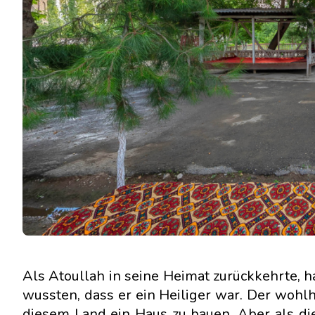
Als Atoullah in seine Heimat zurückkehrte, h
wussten, dass er ein Heiliger war. Der woh
diesem Land ein Haus zu bauen. Aber als di