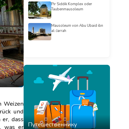
Pir Siddik Komplex oder
Taubenmausoleum
Mausoleum von Abu Ubaid ibn
al-Jarrah
Смотреть всё
n Weizen
urück und
 er, dass
Путешественнику
, was er