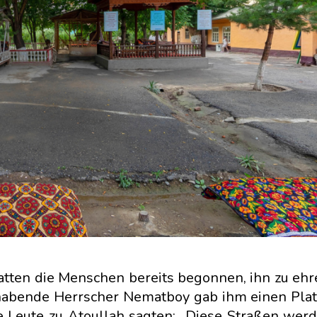
atten die Menschen bereits begonnen, ihn zu ehre
lhabende Herrscher Nematboy gab ihm einen Plat
e Leute zu Atoullah sagten: „Diese Straßen wer