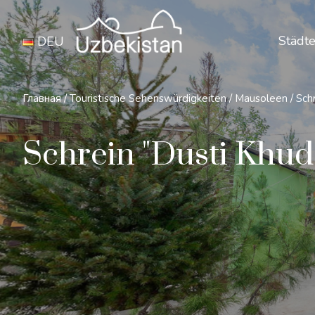
Städte
DEU
Главная
/
Touristische Sehenswürdigkeiten
/
Mausoleen
/
Sch
Schrein "Dusti Khudo