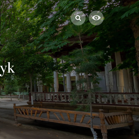
swürdigkeiten
ryk