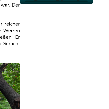
 war. Der
 reicher
ge Weizen
ießen. Er
n Gerücht