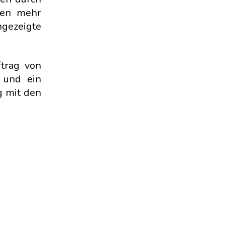
gen mehr
ngezeigte
trag von
 und ein
g mit den