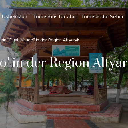
 Usbekistans
Tourismus für alle
Touristische Sehen
rein "Dusti Khudo" in der Region Altyaryk
" in der Region Altya