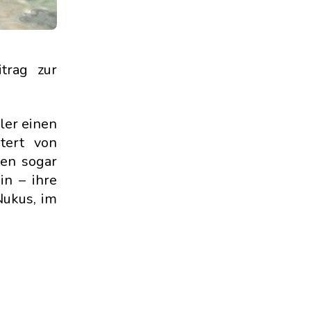
trag zur
ler einen
tert von
ten sogar
in – ihre
Nukus, im