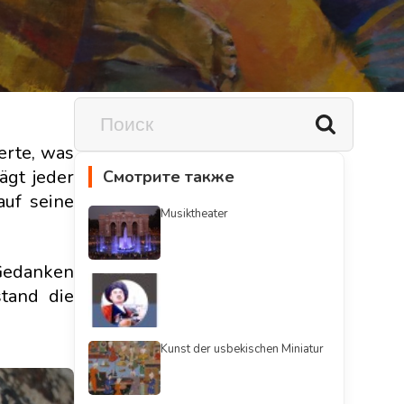
erte, was
ägt jeder
Смотрите также
uf seine
Musiktheater
 Gedanken
tand die
Kunst der usbekischen Miniatur