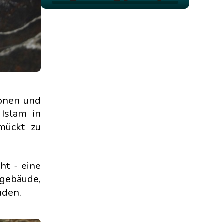
ionen und
Islam in
mückt zu
ht - eine
ngebäude,
nden.