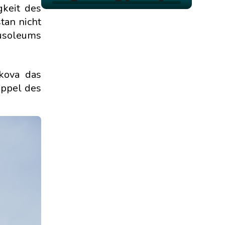
gkeit des
tan nicht
ausoleums
kova das
uppel des