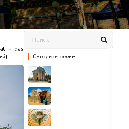
al - das
si).
Смотрите также