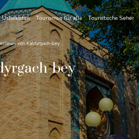
 Usbekistans
Tourismus für alle
Touristische Sehen
soleum von Kaldyrgach-bey
dyrgach-bey