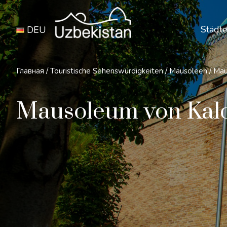
Städte
DEU
Главная
/
Touristische Sehenswürdigkeiten
/
Mausoleen
/
Mau
Mausoleum von Kal