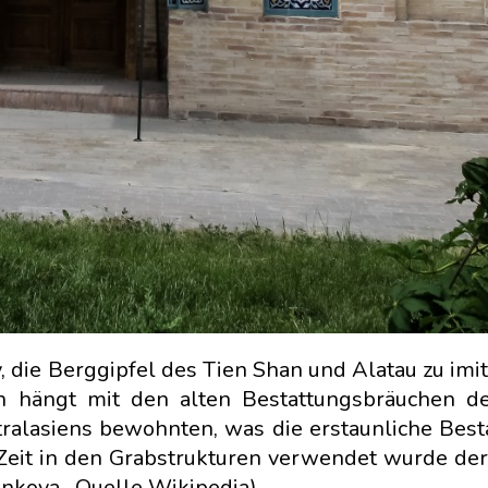
y, die Berggipfel des Tien Shan und Alatau zu imit
 hängt mit den alten Bestattungsbräuchen de
ralasiens bewohnten, was die erstaunliche Best
r Zeit in den Grabstrukturen verwendet wurde der
nkova , Quelle Wikipedia)