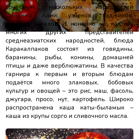
сочетание нескольких народностей
Средней Азии: узбеков, таджиков,
туркмен, казахов. И, конечно же, как и у
многих других представителей
среднеазиатских народностей, блюда
Каракалпаков состоят из говядины,
баранины, рыбы, конины, домашней
птицы и даже верблюжатины. В качества
гарнира к первым и вторым блюдам
подаётся много злаковых, бобовых
культур и овощей – это рис, маш, фасоль,
джугара, просо, нут, картофель. Широко
распространена каша каты-быламык –
каша из крупы сорго и сливочного масла.