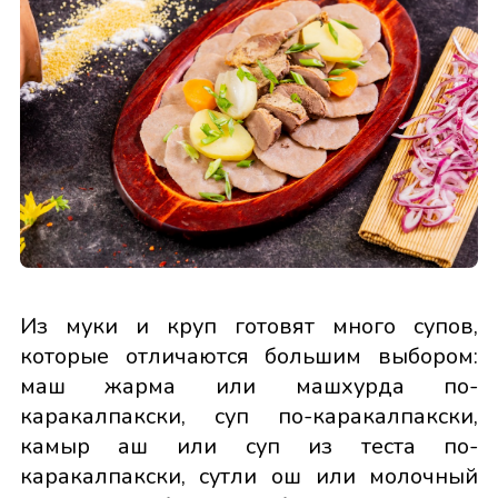
Из муки и круп готовят много супов,
которые отличаются большим выбором:
маш жарма или машхурда по-
каракалпакски, суп по-каракалпакски,
камыр аш или суп из теста по-
каракалпакски, сутли ош или молочный