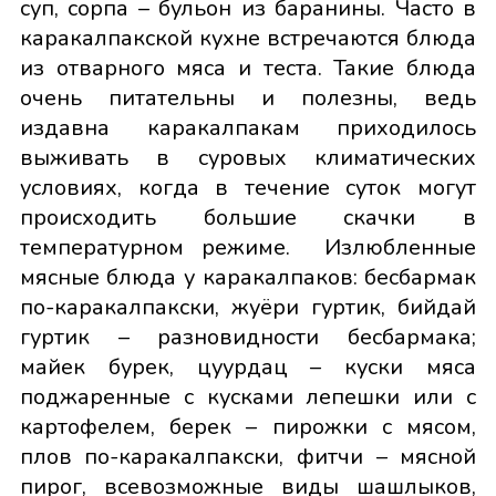
суп, сорпа – бульон из баранины. Часто в
каракалпакской кухне встречаются блюда
из отварного мяса и теста. Такие блюда
очень питательны и полезны, ведь
издавна каракалпакам приходилось
выживать в суровых климатических
условиях, когда в течение суток могут
происходить большие скачки в
температурном режиме. Излюбленные
мясные блюда у каракалпаков: бесбармак
по-каракалпакски, жуёри гуртик, бийдай
гуртик – разновидности бесбармака;
майек бурек, цуурдац – куски мяса
поджаренные с кусками лепешки или с
картофелем, берек – пирожки с мясом,
плов по-каракалпакски, фитчи – мясной
пирог, всевозможные виды шашлыков,