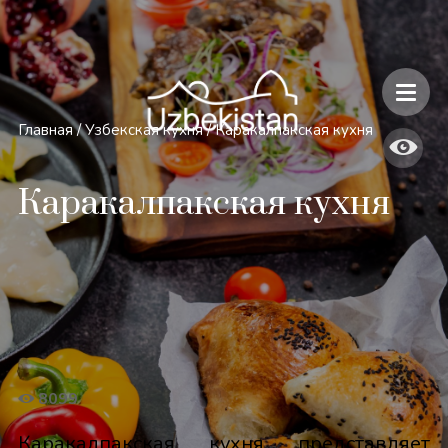
Безопасность и особенности путешествий по Узбекистану
Главная
/
Узбекская кухня
/
Каракалпакская кухня
Каракалпакская кухня
8099
Каракалпакская кухня представляет