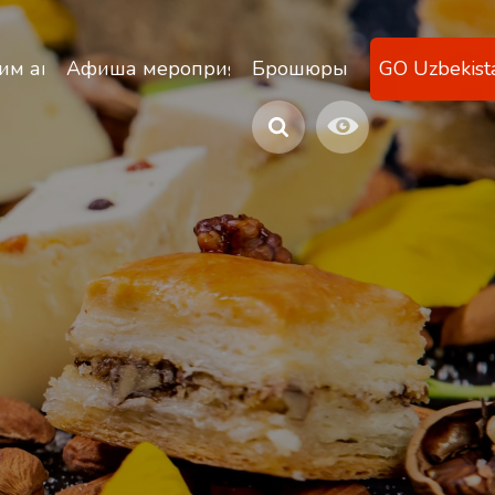
ану
им агентствам
Афиша мероприятий
Брошюры
GO Uzbekist