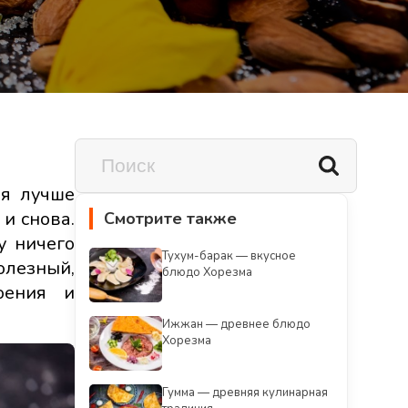
зя лучше
и снова.
Смотрите также
у ничего
Тухум-барак — вкусное
олезный,
блюдо Хорезма
оения и
Ижжан — древнее блюдо
Хорезма
Гумма — древняя кулинарная