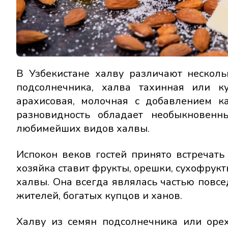
В Узбекистане халву различают несколь
подсолнечника, халва тахинная или ку
арахисовая, молочная с добавлением к
разновидность обладает необыкновенн
любимейших видов халвы.
Испокон веков гостей принято встречать
хозяйка ставит фрукты, орешки, сухофрукты
халвы. Она всегда являлась частью повсе
жителей, богатых купцов и ханов.
Халву из семян подсолнечника или оре