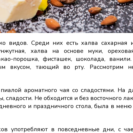
ко видов. Среди них есть халва сахарная 
нжутная, халва на основе муки, орехова
акао-порошка, фисташек, шоколада, ванили
ым вкусом, тающий во рту. Рассмотрим н
 пиалой ароматного чая со сладостями. На д
, сладости. Не обходится и без восточного ла
дневного и праздничного стола, была в меню
хов употребляют в повседневные дни, с ча