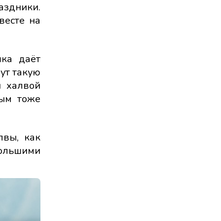
аздники.
весте на
шка даёт
дут такую
й халвой
рым тоже
лвы, как
большими