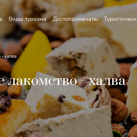
зопасность и особенности путешествий по Узбекист
а
Виды туризма
Достопримечательности
Туристическ
 –халва
 лакомство –халва