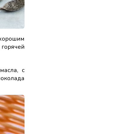
 хорошим
 горячей
масла, с
шоколада