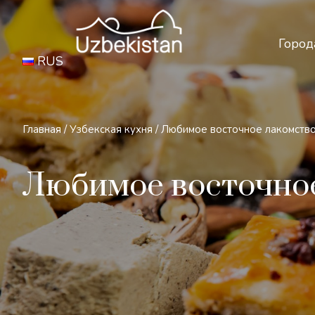
Бе
Город
RUS
Главная
/
Узбекская кухня
/
Любимое восточное лакомство
Любимое восточное