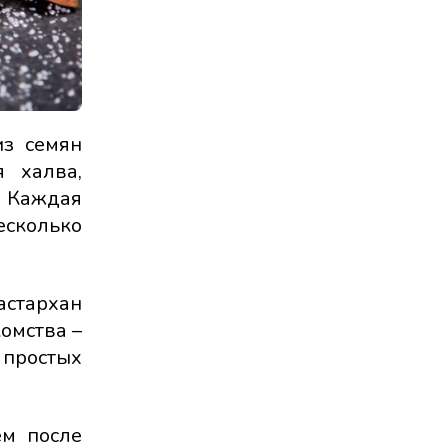
из семян
я халва,
. Каждая
есколько
астархан
комства –
 простых
ем после