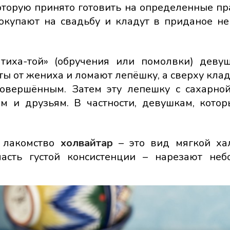
которую принято готовить на определенные пр
купают на свадьбу и кладут в приданое не
атиха-той» (обручения или помолвки) деву
аты от жениха и ломают лепёшку, а сверху кла
 совершённым. Затем эту лепешку с сахарно
ям и друзьям. В частности, девушкам, кото
е лакомство
холвайтар
– это вид мягкой ха
ласть густой консистенции – нарезают не