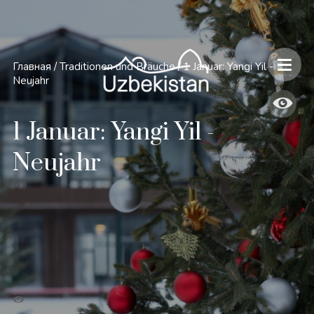
Главная
/
Traditionen und Bräuche
/
1 Januar: Yangi Yil -
Neujahr
1 Januar: Yangi Yil -
Neujahr