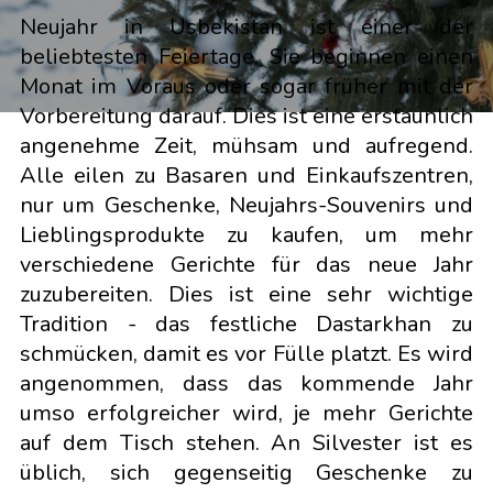
Neujahr in Usbekistan ist einer der
beliebtesten Feiertage. Sie beginnen einen
Monat im Voraus oder sogar früher mit der
Vorbereitung darauf. Dies ist eine erstaunlich
angenehme Zeit, mühsam und aufregend.
Alle eilen zu Basaren und Einkaufszentren,
nur um Geschenke, Neujahrs-Souvenirs und
Lieblingsprodukte zu kaufen, um mehr
verschiedene Gerichte für das neue Jahr
zuzubereiten. Dies ist eine sehr wichtige
Tradition - das festliche Dastarkhan zu
schmücken, damit es vor Fülle platzt. Es wird
angenommen, dass das kommende Jahr
umso erfolgreicher wird, je mehr Gerichte
auf dem Tisch stehen. An Silvester ist es
üblich, sich gegenseitig Geschenke zu