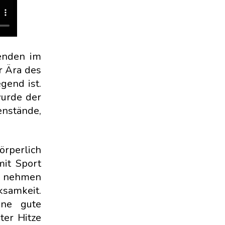
enden im
r Ära des
gend ist.
wurde der
enstände,
örperlich
mit Sport
l nehmen
ksamkeit.
ine gute
ter Hitze