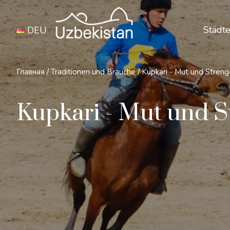
Städte
DEU
Главная
/
Traditionen und Bräuche
/
Kupkari - Mut und Streng
Kupkari - Mut und S