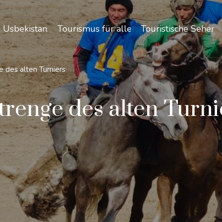
 Usbekistans
Tourismus für alle
Touristische Sehen
e des alten Turniers
trenge des alten Turni