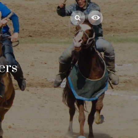
swürdigkeiten
ers