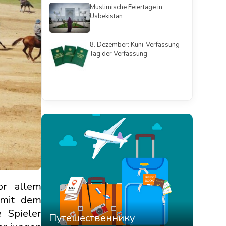
Muslimische Feiertage in
Usbekistan
8. Dezember: Kuni-Verfassung –
Tag der Verfassung
Смотреть всё
or allem
 mit dem
 Spieler
Путешественнику