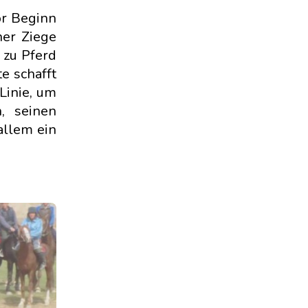
or Beginn
ner Ziege
 zu Pferd
e schafft
Linie, um
, seinen
allem ein