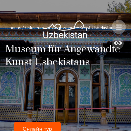
Главная
/
/
Museum für Angewandte Kunst Usbekistans
Museum für Angewandte
Kunst Usbekistans
Онлайн тур