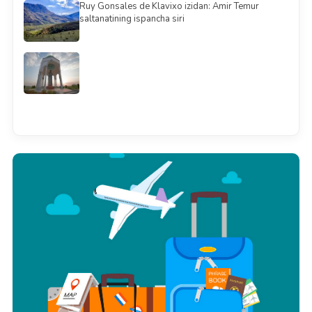
Ruy Gonsales de Klavixo izidan: Amir Temur
saltanatining ispancha siri
Barchasini ko'rish