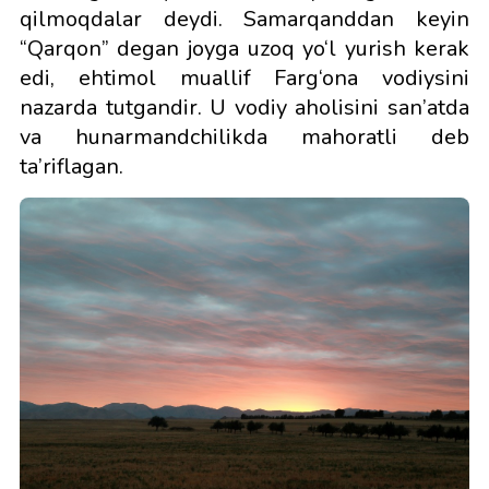
qilmoqdalar deydi. Samarqanddan keyin
“Qarqon” degan joyga uzoq yo‘l yurish kerak
edi, ehtimol muallif Farg‘ona vodiysini
nazarda tutgandir. U vodiy aholisini san’atda
va hunarmandchilikda mahoratli deb
ta’riflagan.