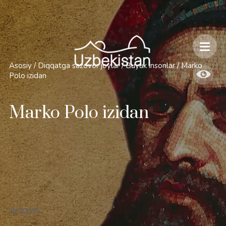
Xavfsizlik va O'zbekiston bo'ylab sayohatlarning o'ziga xos jihatlari
Asosiy
/
Diqqatga sazovor joylar
/
Buyuk insonlar
/
Marko
Polo izidan
Marko Polo izidan
8125