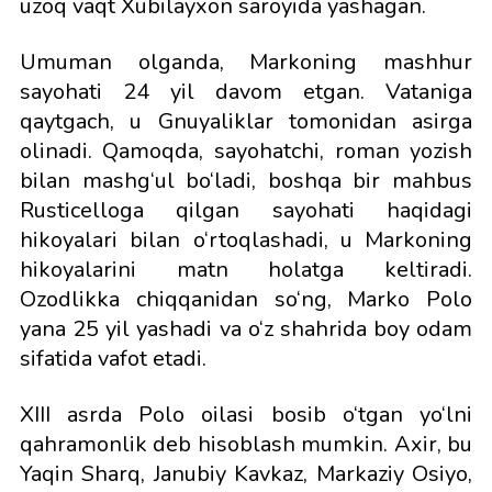
uzoq vaqt Xubilayxon saroyida yashagan.
Umuman olganda, Markoning mashhur
sayohati 24 yil davom etgan. Vataniga
qaytgach, u Gnuyaliklar tomonidan asirga
olinadi. Qamoqda, sayohatchi, roman yozish
bilan mashg‘ul bo‘ladi, boshqa bir mahbus
Rusticelloga qilgan sayohati haqidagi
hikoyalari bilan o‘rtoqlashadi, u Markoning
hikoyalarini matn holatga keltiradi.
Ozodlikka chiqqanidan so‘ng, Marko Polo
yana 25 yil yashadi va o‘z shahrida boy odam
sifatida vafot etadi.
XIII asrda Polo oilasi bosib o‘tgan yo‘lni
qahramonlik deb hisoblash mumkin. Axir, bu
Yaqin Sharq, Janubiy Kavkaz, Markaziy Osiyo,