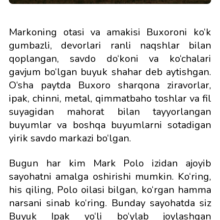
Markoning otasi va amakisi Buxoroni ko‘k
gumbazli, devorlari ranli naqshlar bilan
qoplangan, savdo do‘koni va ko‘chalari
gavjum bo‘lgan buyuk shahar deb aytishgan.
O‘sha paytda Buxoro sharqona ziravorlar,
ipak, chinni, metal, qimmatbaho toshlar va fil
suyagidan mahorat bilan tayyorlangan
buyumlar va boshqa buyumlarni sotadigan
yirik savdo markazi bo‘lgan.
Bugun har kim Mark Polo izidan ajoyib
sayohatni amalga oshirishi mumkin. Ko‘ring,
his qiling, Polo oilasi bilgan, ko‘rgan hamma
narsani sinab ko‘ring. Bunday sayohatda siz
Buyuk Ipak yo‘li bo‘ylab joylashgan