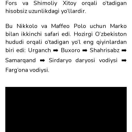
Fors va Shimoliy Xitoy orqali o‘tadigan
hisobsiz uzunlikdagi yo‘llardir.
Bu Nikkolo va Maffeo Polo uchun Marko
bilan ikkinchi safari edi. Hozirgi O‘zbekiston
hududi orqali o‘tadigan yo‘l eng qiyinlardan
biri edi: Urganch ➡️ Buxoro ➡️ Shahrisabz ➡️
Samarqand ➡️ Sirdaryo daryosi vodiysi ➡️
Farg‘ona vodiysi.