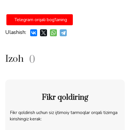
Telegram orqali bog'laning
Ulashish:
Izoh
0
Fikr qoldiring
Fikr qoldirish uchun siz ijtimoiy tarmoqlar orqali tizimga
kirishingiz kerak: