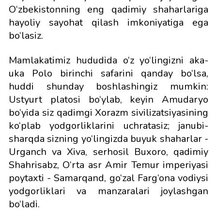
O‘zbekistonning eng qadimiy shaharlariga
hayoliy sayohat qilash imkoniyatiga ega
bo‘lasiz.
Mamlakatimiz hududida o‘z yo‘lingizni aka-
uka Polo birinchi safarini qanday bo‘lsa,
huddi shunday boshlashingiz mumkin:
Ustyurt platosi bo‘ylab, keyin Amudaryo
bo‘yida siz qadimgi Xorazm sivilizatsiyasining
ko‘plab yodgorliklarini uchratasiz; janubi-
sharqda sizning yo‘lingizda buyuk shaharlar -
Urganch va Xiva, serhosil Buxoro, qadimiy
Shahrisabz, O‘rta asr Amir Temur imperiyasi
poytaxti - Samarqand, go‘zal Farg‘ona vodiysi
yodgorliklari va manzaralari joylashgan
bo‘ladi.