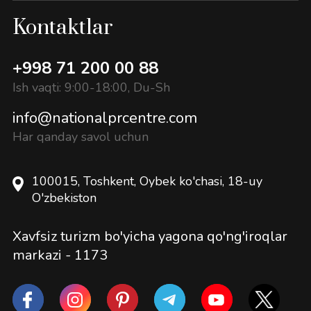
Kontaktlar
+998 71 200 00 88
Ish vaqti: 9:00-18:00, Du-Sh
info@nationalprcentre.com
Har qanday savol uchun
100015, Toshkent, Oybek ko'chasi, 18-uy
O'zbekiston
Xavfsiz turizm bo'yicha yagona qo'ng'iroqlar
markazi -
1173