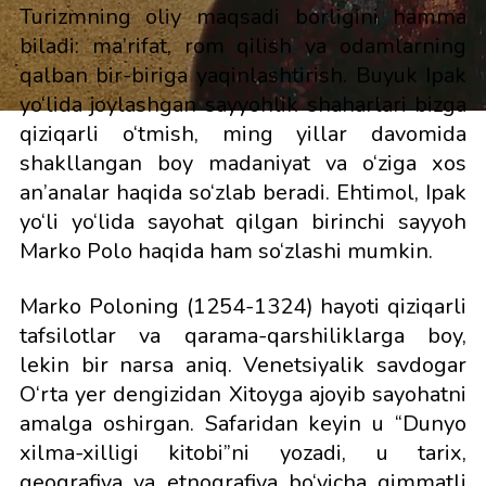
Turizmning oliy maqsadi borligini hamma
biladi: ma’rifat, rom qilish va odamlarning
qalban bir-biriga yaqinlashtirish. Buyuk Ipak
yo‘lida joylashgan sayyohlik shaharlari bizga
qiziqarli o‘tmish, ming yillar davomida
shakllangan boy madaniyat va o‘ziga xos
an’analar haqida so‘zlab beradi. Ehtimol, Ipak
yo‘li yo‘lida sayohat qilgan birinchi sayyoh
Marko Polo haqida ham so‘zlashi mumkin.
Marko Poloning (1254-1324) hayoti qiziqarli
tafsilotlar va qarama-qarshiliklarga boy,
lekin bir narsa aniq. Venetsiyalik savdogar
O‘rta yer dengizidan Xitoyga ajoyib sayohatni
amalga oshirgan. Safaridan keyin u “Dunyo
xilma-xilligi kitobi”ni yozadi, u tarix,
geografiya va etnografiya bo‘yicha qimmatli