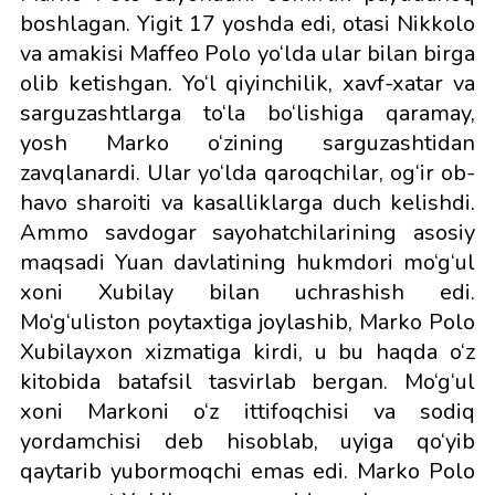
boshlagan. Yigit 17 yoshda edi, otasi Nikkolo
va amakisi Maffeo Polo yo‘lda ular bilan birga
olib ketishgan. Yo‘l qiyinchilik, xavf-xatar va
sarguzashtlarga to‘la bo‘lishiga qaramay,
yosh Marko o‘zining sarguzashtidan
zavqlanardi. Ular yo‘lda qaroqchilar, og‘ir ob-
havo sharoiti va kasalliklarga duch kelishdi.
Ammo savdogar sayohatchilarining asosiy
maqsadi Yuan davlatining hukmdori mo‘g‘ul
xoni Xubilay bilan uchrashish edi.
Mo‘g‘uliston poytaxtiga joylashib, Marko Polo
Xubilayxon xizmatiga kirdi, u bu haqda o‘z
kitobida batafsil tasvirlab bergan. Mo‘g‘ul
xoni Markoni o‘z ittifoqchisi va sodiq
yordamchisi deb hisoblab, uyiga qo‘yib
qaytarib yubormoqchi emas edi. Marko Polo