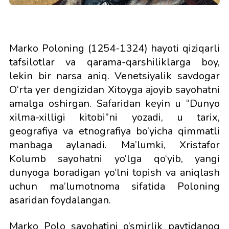
Marko Poloning (1254-1324) hayoti qiziqarli
tafsilotlar va qarama-qarshiliklarga boy,
lekin bir narsa aniq. Venetsiyalik savdogar
O‘rta yer dengizidan Xitoyga ajoyib sayohatni
amalga oshirgan. Safaridan keyin u “Dunyo
xilma-xilligi kitobi”ni yozadi, u tarix,
geografiya va etnografiya bo‘yicha qimmatli
manbaga aylanadi. Ma’lumki, Xristafor
Kolumb sayohatni yo‘lga qo‘yib, yangi
dunyoga boradigan yo‘lni topish va aniqlash
uchun ma’lumotnoma sifatida Poloning
asaridan foydalangan.
Marko Polo sayohatini o‘smirlik paytidanoq