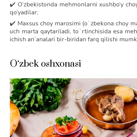
✔️ O‘zbekistonda mehmonlarni xushbo‘y choy v
qo‘yadilar;
✔️ Maxsus choy marosimi (oʻzbekona choy ma
uch marta qaytariladi, toʻrtinchisida esa me
ichish anʼanalari bir-biridan farq qilishi mumk
O‘zbek oshxonasi