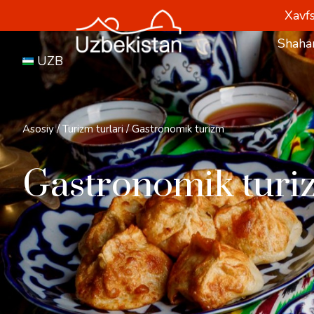
Xavfs
Shahar
UZB
Asosiy
/
Turizm turlari
/
Gastronomik turizm
Gastronomik turi