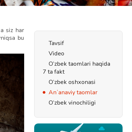
a siz har
yniqsa bu
Tavsif
Video
O‘zbek taomlari haqida
7 ta fakt
O‘zbek oshxonasi
Anʼanaviy taomlar
O‘zbek vinochiligi