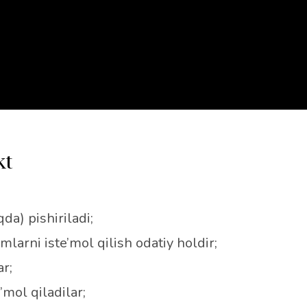
kt
da) pishiriladi;
mlarni iste’mol qilish odatiy holdir;
ar;
e’mol qiladilar;