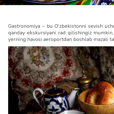
Gastronomiya – bu O‘zbekistonni sevish uch
qanday ekskursiyani rad qilishingiz mumkin,
yerning havosi aeroportdan boshlab mazali ta