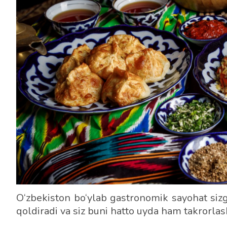
O‘zbekiston bo‘ylab gastronomik sayohat siz
qoldiradi va siz buni hatto uyda ham takrorlas