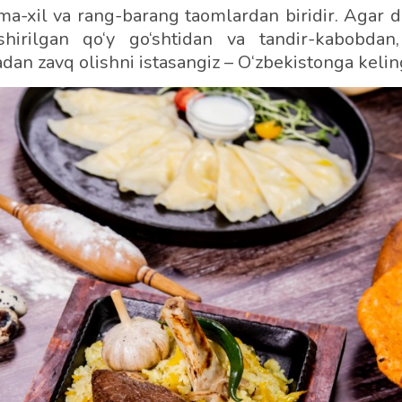
a-xil va rang-barang taomlardan biridir. Agar 
shirilgan qo‘y go‘shtidan va tandir-kabobdan
dan zavq olishni istasangiz – O‘zbekistonga kelin