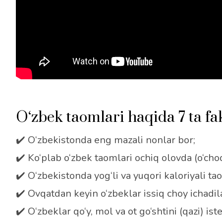
O‘zbek taomlari haqida 7 ta fa
✔️ O‘zbekistonda eng mazali nonlar bor;
✔️ Ko‘plab o‘zbek taomlari ochiq olovda (o‘choq
✔️ O‘zbekistonda yog‘li va yuqori kaloriyali tao
✔️ Ovqatdan keyin o‘zbeklar issiq choy ichadil
✔️ O‘zbeklar qo‘y, mol va ot go‘shtini (qazi) ist