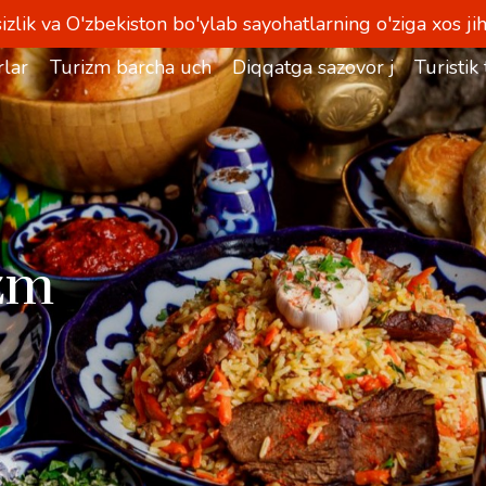
izlik va O'zbekiston bo'ylab sayohatlarning o'ziga xos jih
lar
Turizm barcha uchun
Diqqatga sazovor joylar
Turistik
zm