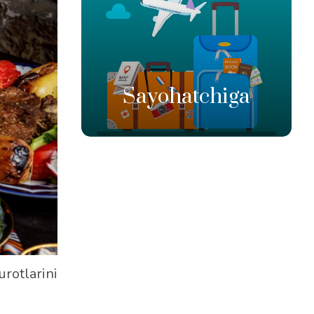
Sayohatchiga
rotlarini