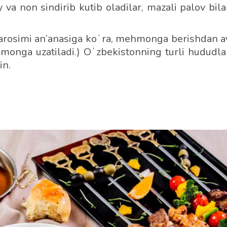
a non sindirib kutib oladilar, mazali palov bila
rosimi an’anasiga koʻra, mehmonga berishdan a
hmonga uzatiladi.) Oʻzbekistonning turli hududla
in.