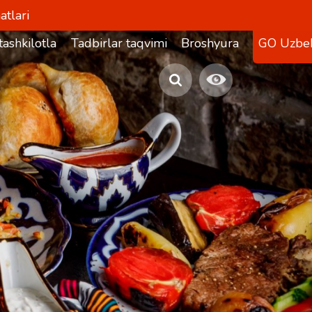
atlari
 tashkilotlar uchun
Tadbirlar taqvimi
Broshyura
GO Uzbek