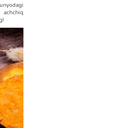
dunyodagi
, achchiq
g!