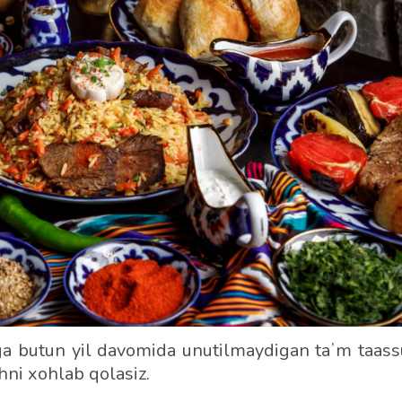
ga butun yil davomida unutilmaydigan taʼm taassu
hni xohlab qolasiz.