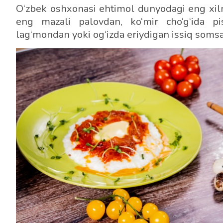
O‘zbek oshxonasi ehtimol dunyodagi eng xilm
eng mazali palovdan, ko‘mir cho‘g‘ida pi
lag‘mondan yoki og‘izda eriydigan issiq somsa