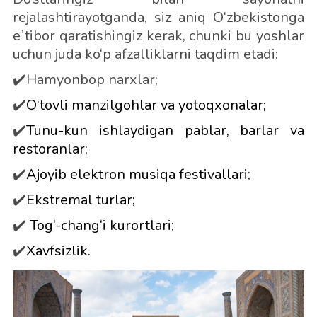
rejalashtirayotganda, siz aniq O‘zbekistonga
eʼtibor qaratishingiz kerak, chunki bu yoshlar
uchun juda ko‘p afzalliklarni taqdim etadi:
✔️Hamyonbop narxlar;
✔️
O‘tovli manzilgohlar va yotoqxonalar;
✔️
Tunu-kun ishlaydigan pablar, barlar va
restoranlar;
✔️
Ajoyib elektron musiqa festivallari;
✔️
Ekstremal turlar;
✔️
Tog‘-chang‘i kurortlari;
✔️
Xavfsizlik.