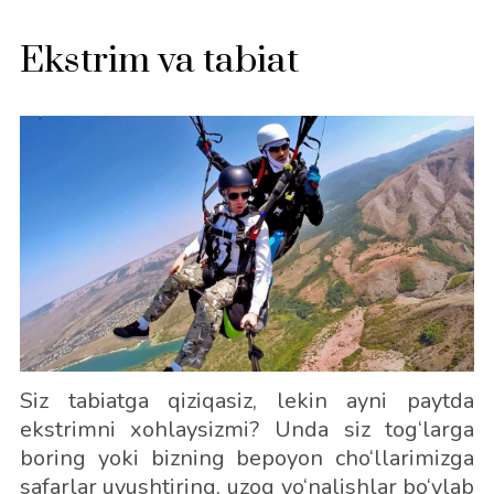
Ekstrim va tabiat
Siz tabiatga qiziqasiz, lekin ayni paytda
ekstrimni xohlaysizmi? Unda siz tog‘larga
boring yoki bizning bepoyon cho‘llarimizga
safarlar uyushtiring, uzoq yo‘nalishlar bo‘ylab