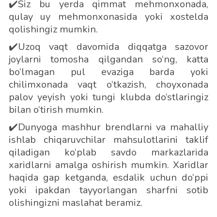
✔️Siz bu yerda qimmat mehmonxonada,
qulay uy mehmonxonasida yoki xostelda
qolishingiz mumkin.
✔️Uzoq vaqt davomida diqqatga sazovor
joylarni tomosha qilgandan so‘ng, katta
bo‘lmagan pul evaziga barda yoki
chilimxonada vaqt o‘tkazish, choyxonada
palov yeyish yoki tungi klubda do‘stlaringiz
bilan o‘tirish mumkin.
✔️Dunyoga mashhur brendlarni va mahalliy
ishlab chiqaruvchilar mahsulotlarini taklif
qiladigan ko‘plab savdo markazlarida
xaridlarni amalga oshirish mumkin. Xaridlar
haqida gap ketganda, esdalik uchun do‘ppi
yoki ipakdan tayyorlangan sharfni sotib
olishingizni maslahat beramiz.