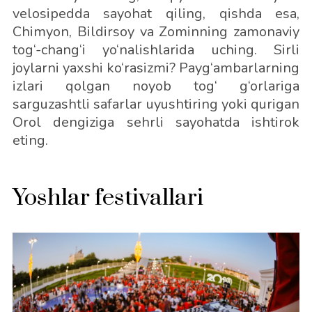
velosipedda sayohat qiling, qishda esa,
Chimyon, Bildirsoy va Zominning zamonaviy
tog‘-chang‘i yo‘nalishlarida uching. Sirli
joylarni yaxshi ko‘rasizmi? Payg‘ambarlarning
izlari qolgan noyob tog‘ g‘orlariga
sarguzashtli safarlar uyushtiring yoki qurigan
Orol dengiziga sehrli sayohatda ishtirok
eting.
Yoshlar festivallari