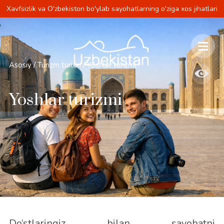
Xavfsizlik va O'zbekiston bo'ylab sayohatlarning o'ziga xos jihatlari
Asosiy
/
Turizm turlari
/
Yoshlar turizmi
Yoshlar turizmi
Do‘stlaringiz bilan sayohatni