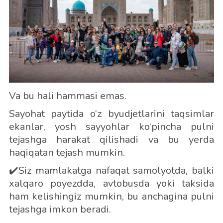
Va bu hali hammasi emas.
Sayohat paytida o‘z byudjetlarini taqsimlar
ekanlar, yosh sayyohlar ko‘pincha pulni
tejashga harakat qilishadi va bu yerda
haqiqatan tejash mumkin.
✔️Siz mamlakatga nafaqat samolyotda, balki
xalqaro poyezdda, avtobusda yoki taksida
ham kelishingiz mumkin, bu anchagina pulni
tejashga imkon beradi.