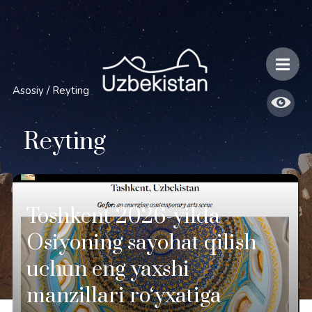
Xavfsizlik va O'zbekiston bo'ylab sayohatlarning o'ziga xos jihatlari
Asosiy
/
Reyting
Reyting
Toshkent 2026-yilda
Osiyoning sayohat qilish
uchun eng yaxshi
manzillari ro‘yxatiga