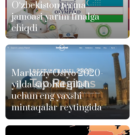
O‘zbekiston terma
jamoasi yarim finalga
chiqdi
Markaziy Osiyo 2020-
yilda sayohat qilish
uchun eng yaxshi
mintaqalar reytingida