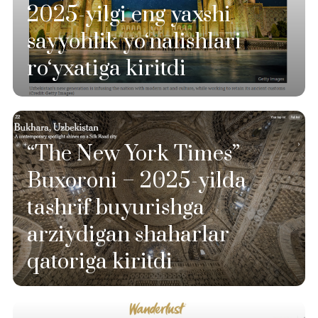
2025-yilgi eng yaxshi
sayyohlik yo‘nalishlari
ro‘yxatiga kiritdi
“The New York Times”
Buxoroni – 2025-yilda
tashrif buyurishga
arziydigan shaharlar
qatoriga kiritdi