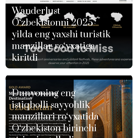
Wanderlust
O‘zbekistonni 2025-
yilda eng yaxshi turistik
manzillar ro‘yxatiga
kiritdi
Dunyoning eng
istiqbolli sayyohlik
manzillari ro‘yxatida
O‘zbekiston birinchi