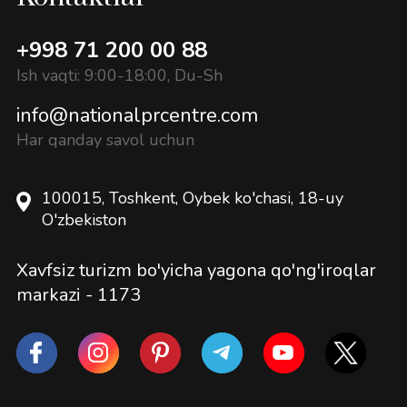
+998 71 200 00 88
Ish vaqti: 9:00-18:00, Du-Sh
info@nationalprcentre.com
Har qanday savol uchun
100015, Toshkent, Oybek ko'chasi, 18-uy
O'zbekiston
Xavfsiz turizm bo'yicha yagona qo'ng'iroqlar
markazi -
1173