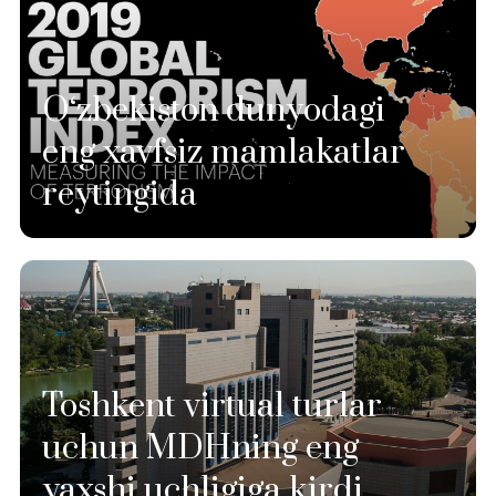
O‘zbekiston dunyodagi
eng xavfsiz mamlakatlar
reytingida
Toshkent virtual turlar
uchun MDHning eng
yaxshi uchligiga kirdi.