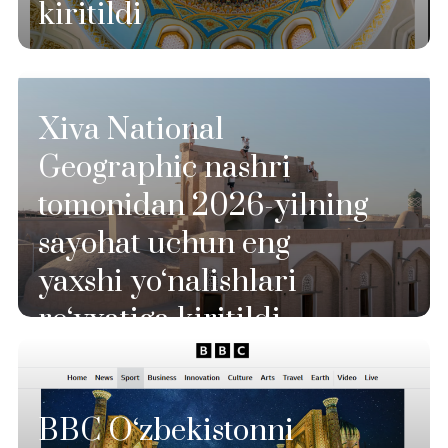
kiritildi
Xiva National
Geographic nashri
tomonidan 2026-yilning
sayohat uchun eng
yaxshi yo‘nalishlari
ro‘yxatiga kiritildi
BBC O‘zbekistonni