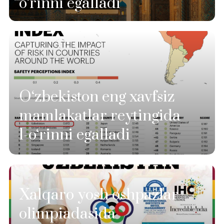
o‘rinni egalladi
O‘zbekiston eng xavfsiz
mamlakatlar reytingida
1-o‘rinni egalladi
Xalqaro yosh oshpazlar
olimpiadasida