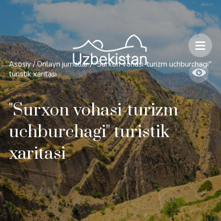
Xavfsizlik va O'zbekiston bo'ylab sayohatlarning o'ziga xos jihatlari
Asosiy
/
Onlayn jurnallar
/
"Surxon vohasi-turizm uchburchagi"
turistik xaritasi
"Surxon vohasi-turizm
uchburchagi" turistik
xaritasi