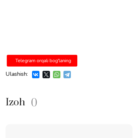
Telegram orqali bog'laning
Ulashish:
Izoh
0