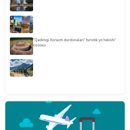
“Qadimgi Xorazm durdonalari” turistik yo'nalishi”
risolasi
Barchasini ko'rish