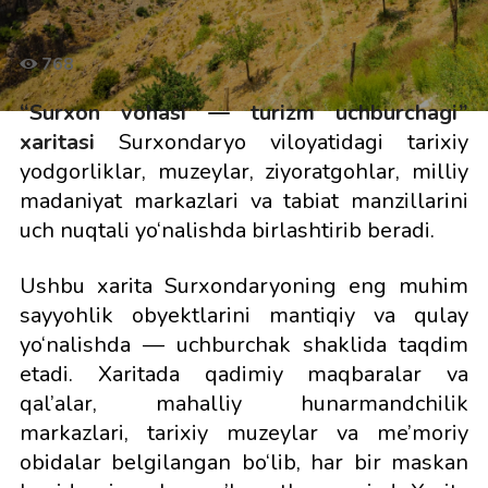
768
“Surxon vohasi — turizm uchburchagi”
xaritasi
Surxondaryo viloyatidagi tarixiy
yodgorliklar, muzeylar, ziyoratgohlar, milliy
madaniyat markazlari va tabiat manzillarini
uch nuqtali yo‘nalishda birlashtirib beradi.
Ushbu xarita Surxondaryoning eng muhim
sayyohlik obyektlarini mantiqiy va qulay
yo‘nalishda — uchburchak shaklida taqdim
etadi. Xaritada qadimiy maqbaralar va
qal’alar, mahalliy hunarmandchilik
markazlari, tarixiy muzeylar va me’moriy
obidalar belgilangan bo‘lib, har bir maskan