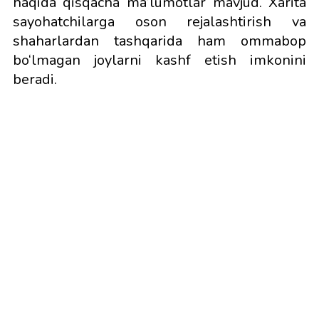
haqida qisqacha ma’lumotlar mavjud. Xarita
sayohatchilarga oson rejalashtirish va
shaharlardan tashqarida ham ommabop
bo‘lmagan joylarni kashf etish imkonini
beradi.