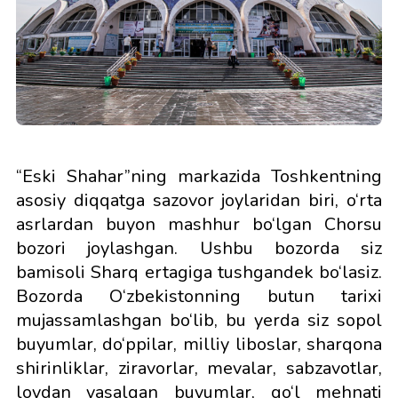
“Eski Shahar”ning markazida Toshkentning
asosiy diqqatga sazovor joylaridan biri, o‘rta
asrlardan buyon mashhur bo‘lgan Chorsu
bozori joylashgan. Ushbu bozorda siz
bamisoli Sharq ertagiga tushgandek bo‘lasiz.
Bozorda O‘zbekistonning butun tarixi
mujassamlashgan bo‘lib, bu yerda siz sopol
buyumlar, do‘ppilar, milliy liboslar, sharqona
shirinliklar, ziravorlar, mevalar, sabzavotlar,
loydan yasalgan buyumlar, qo‘l mehnati