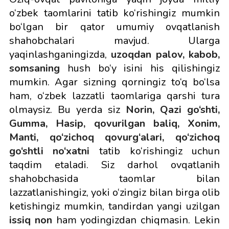
o‘zbek taomlarini tatib ko‘rishingiz mumkin
bo‘lgan bir qator umumiy ovqatlanish
shahobchalari mavjud. Ularga
yaqinlashganingizda,
uzoqdan palov, kabob,
somsaning
hush bo‘y isini his qilishingiz
mumkin. Agar sizning qorningiz to‘q bo‘lsa
ham, o‘zbek lazzatli taomlariga qarshi tura
olmaysiz. Bu yerda siz
Norin, Qazi go‘shti,
Gumma, Hasip, qovurilgan baliq, Xonim,
Manti, qo‘zichoq qovurg‘alari, qo‘zichoq
go‘shtli no‘xatni
tatib ko‘rishingiz uchun
taqdim etaladi. Siz darhol ovqatlanih
shahobchasida taomlar bilan
lazzatlanishingiz, yoki o‘zingiz bilan birga olib
ketishingiz mumkin, tandirdan yangi uzilgan
issiq non
ham yodingizdan chiqmasin. Lekin