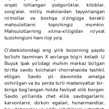
orqali ishlangan yodgorliklar, kitoblar,
sovg‘alar, milliy matolardan tayyorlangan
ro‘mollar va boshqa o‘zingizga kerakli
mahsulotlarni topishingiz mumkin.
Mahsulotlarning xilma-xilligidan ro‘yxat
tuzishingizni ham iloji yo‘q.
O‘zbekistondagi eng yirik bozorning paydo
bo‘lishi taxminan X asrlarga to‘g‘ri keladi. U
Buyuk Ipak yo‘lidagi muhim markaz bo‘lgan
to‘rtta savdo ko‘chalari chorrahasida tashkil
etilgan. Savdo yil davomida amalga
oshirilgan va bu yerda turli madaniyatlar bir-
biriga bog‘langan holda faoliyat olib borgan.
Savdo yo‘llarida chet ellik savdogarlarni,
karvonlarni, do‘kon egalari, hunarmandlar,