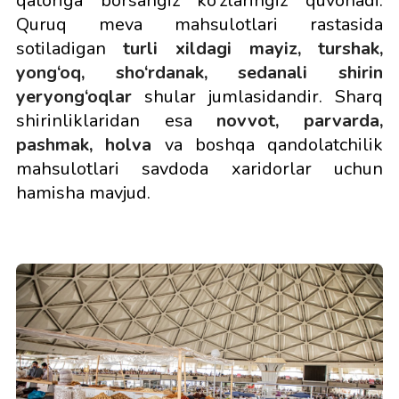
qatoriga borsangiz ko‘zlaringiz quvonadi.
Quruq meva mahsulotlari rastasida
sotiladigan
turli xildagi mayiz, turshak,
yong‘oq, sho‘rdanak, sedanali shirin
yeryong‘oqlar
shular jumlasidandir. Sharq
shirinliklaridan esa
novvot, parvarda,
pashmak, holva
va boshqa qandolatchilik
mahsulotlari savdoda xaridorlar uchun
hamisha mavjud.