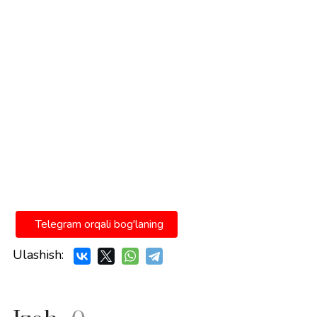
Telegram orqali bog'laning
Ulashish: