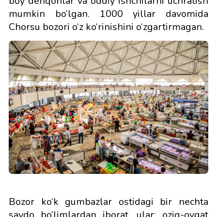
boy dehqonlar va oddiy ishchilarni uchratish
mumkin bo‘lgan. 1000 yillar davomida
Chorsu bozori o‘z ko‘rinishini o‘zgartirmagan.
Bozor ko‘k gumbazlar ostidagi bir nechta
savdo bo‘limlardan iborat, ular: oziq-ovqat