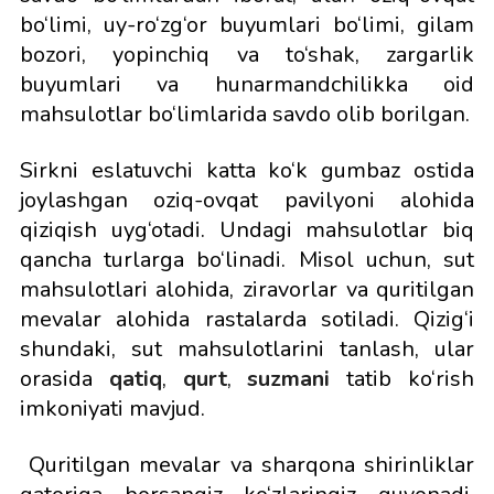
bo‘limi, uy-ro‘zg‘or buyumlari bo‘limi, gilam
bozori, yopinchiq va to‘shak, zargarlik
buyumlari va hunarmandchilikka oid
mahsulotlar bo‘limlarida savdo olib borilgan.
Sirkni eslatuvchi katta ko‘k gumbaz ostida
joylashgan oziq-ovqat pavilyoni alohida
qiziqish uyg‘otadi. Undagi mahsulotlar biq
qancha turlarga bo‘linadi. Misol uchun, sut
mahsulotlari alohida, ziravorlar va quritilgan
mevalar alohida rastalarda sotiladi. Qizig‘i
shundaki, sut mahsulotlarini tanlash, ular
orasida
qatiq
,
qurt
,
suzmani
tatib ko‘rish
imkoniyati mavjud.
Quritilgan mevalar va sharqona shirinliklar