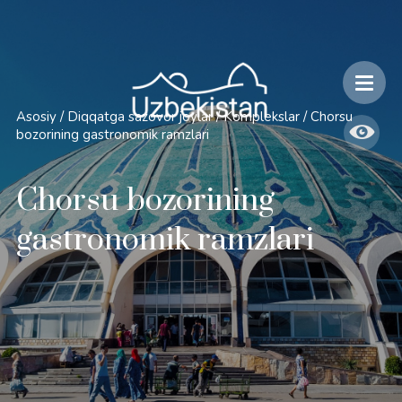
Xavfsizlik va O'zbekiston bo'ylab sayohatlarning o'ziga xos jihatlari
Asosiy
/
Diqqatga sazovor joylar
/
Komplekslar
/
Chorsu
bozorining gastronomik ramzlari
Chorsu bozorining
gastronomik ramzlari