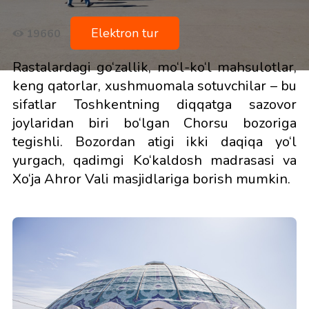
Elektron tur
19660
Rastalardagi go‘zallik, mo‘l-ko‘l mahsulotlar,
keng qatorlar, xushmuomala sotuvchilar – bu
sifatlar Toshkentning diqqatga sazovor
joylaridan biri bo‘lgan Chorsu bozoriga
tegishli. Bozordan atigi ikki daqiqa yo‘l
yurgach, qadimgi Ko‘kaldosh madrasasi va
Xo‘ja Ahror Vali masjidlariga borish mumkin.