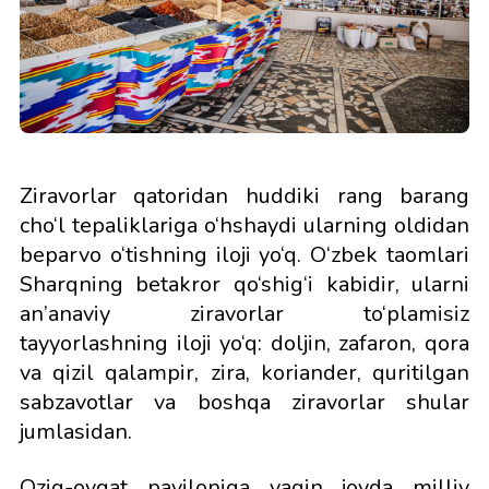
Ziravorlar qatoridan huddiki rang barang
cho‘l tepaliklariga o‘hshaydi ularning oldidan
beparvo o‘tishning iloji yo‘q. O‘zbek taomlari
Sharqning betakror qo‘shig‘i kabidir, ularni
an’anaviy ziravorlar to‘plamisiz
tayyorlashning iloji yo‘q: doljin, zafaron, qora
va qizil qalampir, zira, koriander, quritilgan
sabzavotlar va boshqa ziravorlar shular
jumlasidan.
Oziq-ovqat paviloniga yaqin joyda milliy