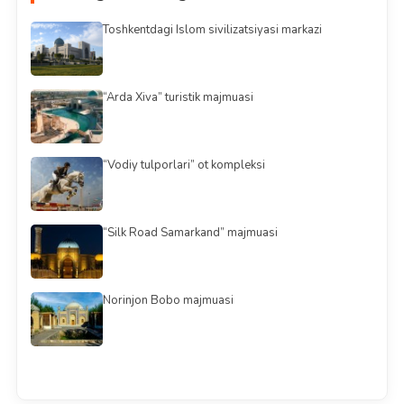
Toshkentdagi Islom sivilizatsiyasi markazi
“Arda Xiva” turistik majmuasi
“Vodiy tulporlari” ot kompleksi
“Silk Road Samarkand” majmuasi
Norinjon Bobo majmuasi
Barchasini ko'rish