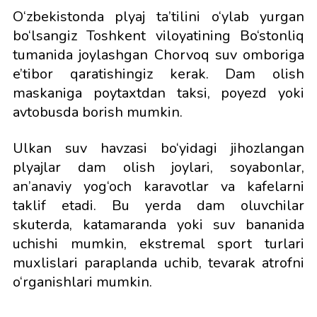
O‘zbekistonda plyaj ta’tilini o‘ylab yurgan
bo‘lsangiz Toshkent viloyatining Bo‘stonliq
tumanida joylashgan Chorvoq suv omboriga
e’tibor qaratishingiz kerak. Dam olish
maskaniga poytaxtdan taksi, poyezd yoki
avtobusda borish mumkin.
Ulkan suv havzasi bo‘yidagi jihozlangan
plyajlar dam olish joylari, soyabonlar,
an’anaviy yog‘och karavotlar va kafelarni
taklif etadi. Bu yerda dam oluvchilar
skuterda, katamaranda yoki suv bananida
uchishi mumkin, ekstremal sport turlari
muxlislari paraplanda uchib, tevarak atrofni
o‘rganishlari mumkin.