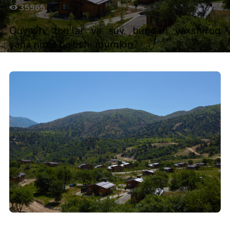
35965
Quyosh, tog‘lar va suv, bundan yaxshiroq
yana nima bo‘lishi mumkin?