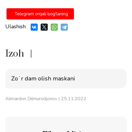
Telegram orqali bog'laning
Ulashish:
Izoh
1
Zoʻr dam olish maskani
Alimardon Dilmurodjonov
| 25.11.2022