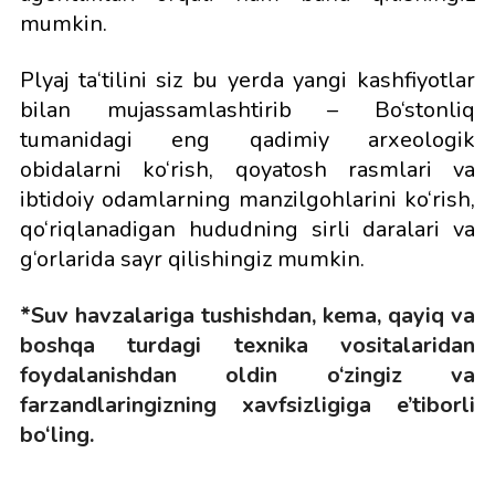
mumkin.
Plyaj ta‘tilini siz bu yerda yangi kashfiyotlar
bilan mujassamlashtirib – Bo‘stonliq
tumanidagi eng qadimiy arxeologik
obidalarni ko‘rish, qoyatosh rasmlari va
ibtidoiy odamlarning manzilgohlarini ko‘rish,
qo‘riqlanadigan hududning sirli daralari va
g‘orlarida sayr qilishingiz mumkin.
*Suv havzalariga tushishdan, kema, qayiq va
boshqa turdagi texnika vositalaridan
foydalanishdan oldin o‘zingiz va
farzandlaringizning xavfsizligiga e’tiborli
bo‘ling.