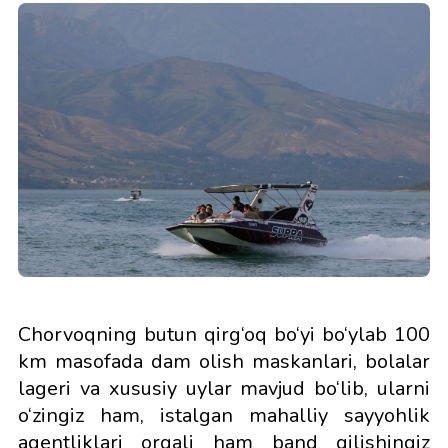
Chorvoqning butun qirg‘oq bo‘yi bo‘ylab 100
km masofada dam olish maskanlari, bolalar
lageri va xususiy uylar mavjud bo‘lib, ularni
o‘zingiz ham, istalgan mahalliy sayyohlik
agentliklari orqali ham band qilishingiz