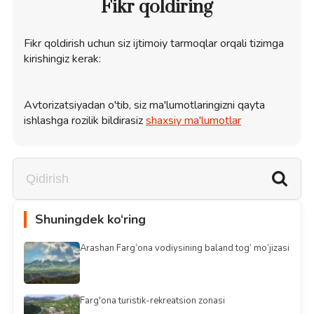
Fikr qoldiring
Fikr qoldirish uchun siz ijtimoiy tarmoqlar orqali tizimga
kirishingiz kerak:
Avtorizatsiyadan o'tib, siz ma'lumotlaringizni qayta
ishlashga rozilik bildirasiz
shaxsiy ma'lumotlar
Shuningdek ko‘ring
Arashan Farg‘ona vodiysining baland tog‘ mo‘jizasi
Farg'ona turistik-rekreatsion zonasi