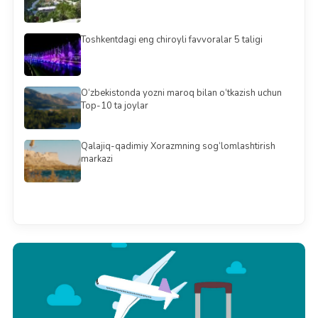
Toshkentdagi eng chiroyli favvoralar 5 taligi
O‘zbekistonda yozni maroq bilan o‘tkazish uchun
Top-10 ta joylar
Qalajiq-qadimiy Xorazmning sog‘lomlashtirish
markazi
Barchasini ko'rish