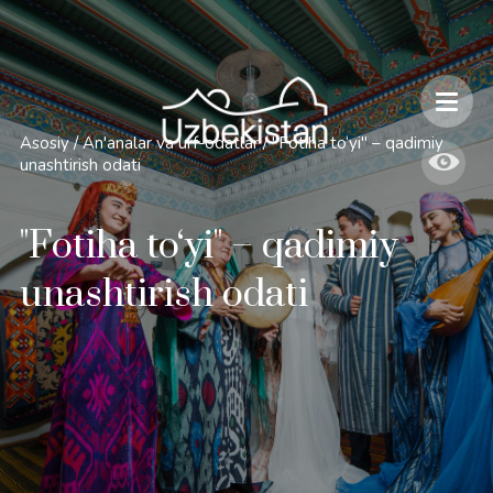
Xavfsizlik va O'zbekiston bo'ylab sayohatlarning o'ziga xos jihatlari
Asosiy
/
An'analar va urf-odatlar
/
"Fotiha to‘yi" – qadimiy
unashtirish odati
"Fotiha to‘yi" – qadimiy
unashtirish odati