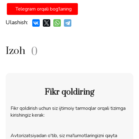
Telegram orqali bog'laning
Ulashish:
Izoh
0
Fikr qoldiring
Fikr qoldirish uchun siz ijtimoiy tarmoqlar orqali tizimga
kirishingiz kerak:
Avtorizatsiyadan o'tib, siz ma'lumotlaringizni qayta