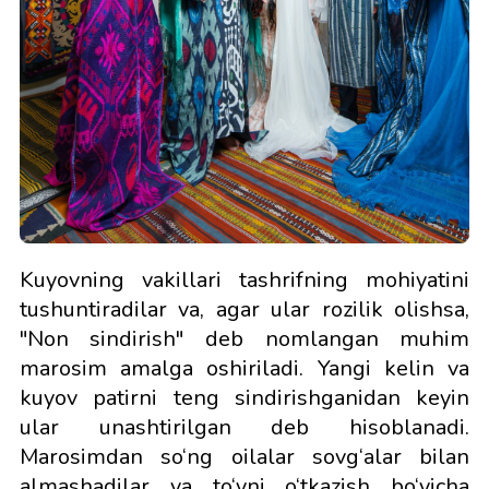
Kuyovning vakillari tashrifning mohiyatini
tushuntiradilar va, agar ular rozilik olishsa,
"Non sindirish" deb nomlangan muhim
marosim amalga oshiriladi. Yangi kelin va
kuyov patirni teng sindirishganidan keyin
ular unashtirilgan deb hisoblanadi.
Marosimdan so‘ng oilalar sovg‘alar bilan
almashadilar va to‘yni o‘tkazish bo‘yicha