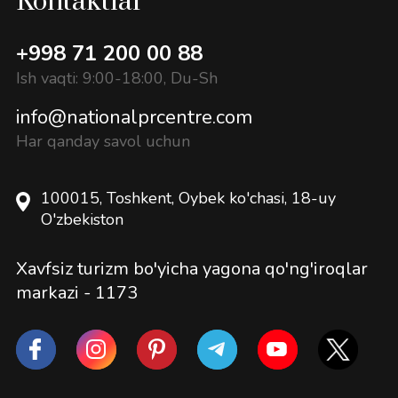
Kontaktlar
+998 71 200 00 88
Ish vaqti: 9:00-18:00, Du-Sh
info@nationalprcentre.com
Har qanday savol uchun
100015, Toshkent, Oybek ko'chasi, 18-uy
O'zbekiston
Xavfsiz turizm bo'yicha yagona qo'ng'iroqlar
markazi -
1173