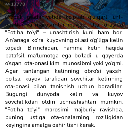
13778
O‘zbek madaniyatida ko‘plab qiziqarli urf-
odatlar va marosimlar mavjud. Ular orasida
"Fotiha to‘yi" – unashtirish kuni ham bor.
An’anaga ko‘ra, kuyovning oilasi o‘g‘liga kelin
topadi. Birinchidan, hamma kelin haqida
batafsil ma'lumotga ega bo‘ladi: u qayerda
o‘sgan, ota-onasi kim, munosibmi yoki yo‘qmi.
Agar tanlangan kelinning obro‘si yaxshi
bo‘lsa, kuyov tarafidan sovchilar kelinning
ota-onasi bilan tanishish uchun boradilar.
Bugungi dunyoda kelin va kuyov
sovchilikdan oldin uchrashishlari mumkin.
"Fotiha to‘yi" marosimi majburiy ravishda,
buning ustiga ota-onalarning roziligidan
keyingina amalga oshirilishi kerak.