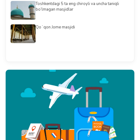
Toshkentdagi 5 ta eng chiroyli va uncha taniqli
bo‘lmagan masjidlar
Qoʻqon Jome masjidi
Barchasini ko'rish