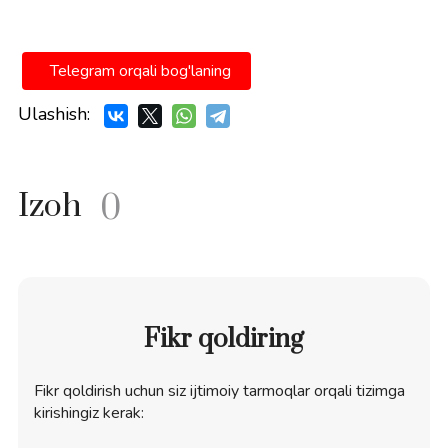
Telegram orqali bog'laning
Ulashish:
Izoh
0
Fikr qoldiring
Fikr qoldirish uchun siz ijtimoiy tarmoqlar orqali tizimga
kirishingiz kerak: