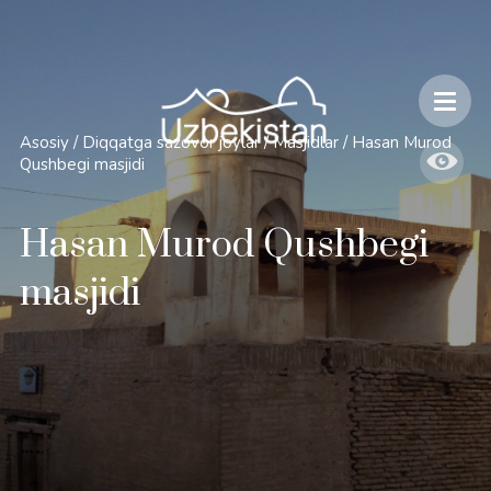
Xavfsizlik va O'zbekiston bo'ylab sayohatlarning o'ziga xos jihatlari
Asosiy
/
Diqqatga sazovor joylar
/
Masjidlar
/
Hasan Murod
Qushbegi masjidi
Hasan Murod Qushbegi
masjidi