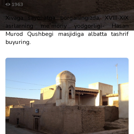
1963
Xivaga sayohatga borganingizda, XVIII-XIX
asrlarning meʼmoriy yodgorligi- Hasan
Murod Qushbegi masjidiga albatta tashrif
buyuring.