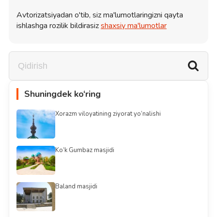
Avtorizatsiyadan o'tib, siz ma'lumotlaringizni qayta
ishlashga rozilik bildirasiz
shaxsiy ma'lumotlar
Shuningdek ko‘ring
Xorazm viloyatining ziyorat yo‘nalishi
Ko‘k Gumbaz masjidi
Baland masjidi