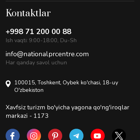
Kontaktlar
+998 71 200 00 88
Ish vaqti: 9:00-18:00, Du-Sh
info@nationalprcentre.com
Har qanday savol uchun
100015, Toshkent, Oybek ko'chasi, 18-uy
O'zbekiston
Xavfsiz turizm bo'yicha yagona qo'ng'iroqlar
markazi -
1173