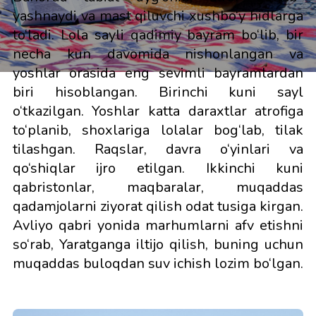
yashnaydi va mast qiluvchi xushbo‘y hidlarga
to‘ladi. Lola sayli qadimiy bayram bo‘lib, bir
necha kun davomida nishonlangan va
yoshlar orasida eng sevimli bayramlardan
biri hisoblangan. Birinchi kuni sayl
o‘tkazilgan. Yoshlar katta daraxtlar atrofiga
to‘planib, shoxlariga lolalar bog‘lab, tilak
tilashgan. Raqslar, davra o‘yinlari va
qo‘shiqlar ijro etilgan. Ikkinchi kuni
qabristonlar, maqbaralar, muqaddas
qadamjolarni ziyorat qilish odat tusiga kirgan.
Avliyo qabri yonida marhumlarni afv etishni
so‘rab, Yaratganga iltijo qilish, buning uchun
muqaddas buloqdan suv ichish lozim bo‘lgan.