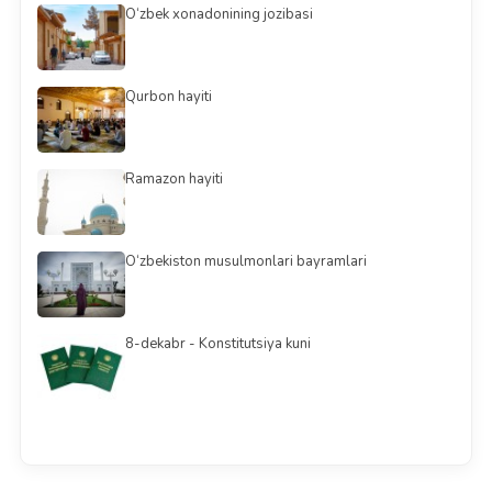
O‘zbek xonadonining jozibasi
Qurbon hayiti
Ramazon hayiti
O‘zbekiston musulmonlari bayramlari
8-dekabr - Konstitutsiya kuni
Barchasini ko'rish