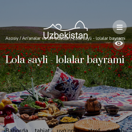
Xavfsizlik va O'zbekiston bo'ylab sayohatlarning o'ziga xos jihatlari
Asosiy
/
An'analar va urf-odatlar
/
Lola sayli - lolalar bayrami
Lola sayli - lolalar bayrami
627
Bahorda tabiat uyg‘onib, atrof gullab-