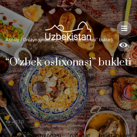
Xavfsizlik va O'zbekiston bo'ylab sayohatlarning o'ziga xos jihatlari
Asosiy
/
Onlayn jurnallar
/
“O‘zbek oshxonasi” bukleti
“O‘zbek oshxonasi” bukleti
4670
O‘zbek oshxonasi nafaqat mustahkam