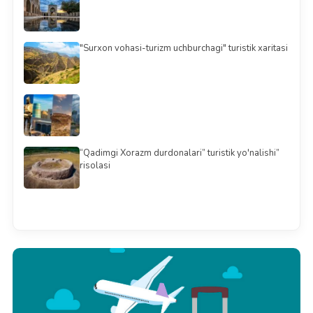
"Surxon vohasi-turizm uchburchagi" turistik xaritasi
“Qadimgi Xorazm durdonalari” turistik yo'nalishi”
risolasi
Barchasini ko'rish