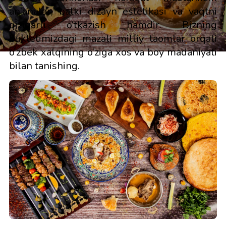
an’analar, balki dizayn estetikasi va vaqtni
qiziqarli o‘tkazish hamdir. Bizning
bukletimizdagi mazali milliy taomlar orqali
o‘zbek xalqining o‘ziga xos va boy madaniyati
bilan tanishing.