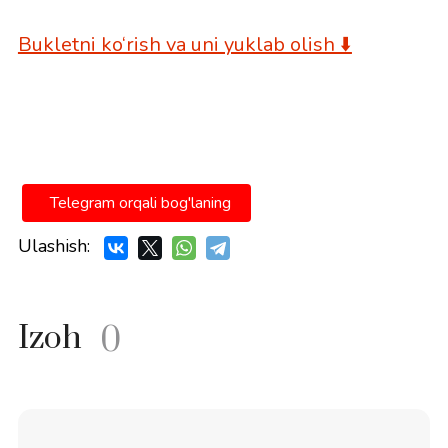
Bukletni ko‘rish va uni yuklab olish ⬇️
Telegram orqali bog'laning
Ulashish:
Izoh
0