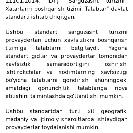
21101:2014, IDT) “Sarguzasht turizmi”.
Xatarlarni boshqarish tizimi. Talablar” davlat
standarti ishlab chiqilgan.
Ushbu standart sarguzasht turizmi
provayderlari uchun xavfsizlikni boshqarish
tizimiga talablarni belgilaydi. Yagona
standart gidlar va provayderlar tomonidan
xavfsizlik samaradorligini oshirish,
ishtirokchilar va xodimlarning xavfsizligi
bo‘yicha talablarni qondirish, shuningdek,
amaldagi qonunchilik talablariga rioya
etilishini ta’minlashda qo‘llanilishi mumkin.
Ushbu standartdan turli xil geografik,
madaniy va ijtimoiy sharoitlarda ishlaydigan
provayderlar foydalanishi mumkin.