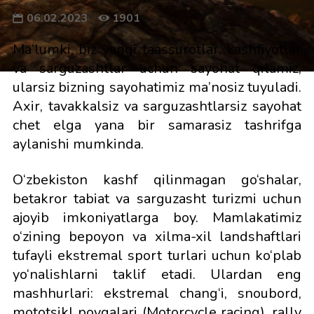
06.02.2023
1901
Ma’lumki, biz yangi taassurotlar, kashfiyotlar
va sarguzashtlar uchun sayohat qilamiz,
ularsiz bizning sayohatimiz ma’nosiz tuyuladi.
Axir, tavakkalsiz va sarguzashtlarsiz sayohat
chet elga yana bir samarasiz tashrifga
aylanishi mumkinda.
O‘zbekiston kashf qilinmagan go‘shalar,
betakror tabiat va sarguzasht turizmi uchun
ajoyib imkoniyatlarga boy. Mamlakatimiz
o‘zining bepoyon va xilma-xil landshaftlari
tufayli ekstremal sport turlari uchun ko‘plab
yo‘nalishlarni taklif etadi. Ulardan eng
mashhurlari: ekstremal chang‘i, snoubord,
mototsikl poygalari (Motorcycle racing), rally