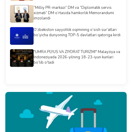
“Milliy PR-markazi” DM va “Diplomatik servis
xizmati” DM o‘rtasida hamkorlik Memorandumi
imzolandi
O‘zbekiston sayyohlik oqimining o‘sish sur’atlari
bo‘yicha dunyoning TOP-5 davlatlari qatoriga kirdi
"UMRA PLYUS VA ZIYORAT TURIZMI" Malayziya va
Indoneziyada 2026-yilning 18-23-iyun kunlari
bo‘lib o‘tadi
Barchasini ko'rish