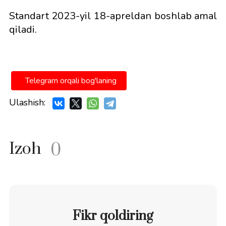
Standart 2023-yil 18-apreldan boshlab amal
qiladi.
Telegram orqali bog'laning
Ulashish:
Izoh
0
Fikr qoldiring