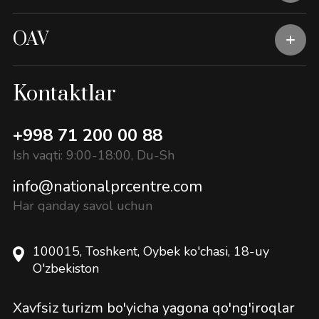
OAV
Kontaktlar
+998 71 200 00 88
Ish vaqti: 9:00-18:00, Du-Sh
info@nationalprcentre.com
Har qanday savol uchun
100015, Toshkent, Oybek ko'chasi, 18-uy
O'zbekiston
Xavfsiz turizm bo'yicha yagona qo'ng'iroqlar