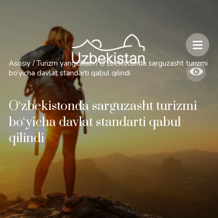
Xavfsizlik va O'zbekiston bo'ylab sayohatlarning o'ziga xos jihatlari
Asosiy
/
Turizm yangiliklari
/
O‘zbekistonda sarguzasht turizmi
bo‘yicha davlat standarti qabul qilindi
O‘zbekistonda sarguzasht turizmi
bo‘yicha davlat standarti qabul
qilindi