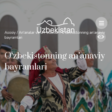
Xavfsizlik va O'zbekiston bo'ylab sayohatlarning o'ziga xos jihatlari
Asosiy
/
An'analar va urf-odatlar
/
O‘zbekistonning an’anaviy
bayramlari
O‘zbekistonning an’anaviy
bayramlari