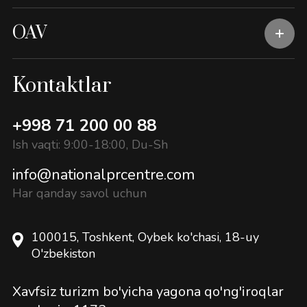
OAV
Kontaktlar
+998 71 200 00 88
Ish vaqti: 9:00-18:00, Du-Sh
info@nationalprcentre.com
Har qanday savol uchun
100015, Toshkent, Oybek ko'chasi, 18-uy
O'zbekiston
Xavfsiz turizm bo'yicha yagona qo'ng'iroqlar