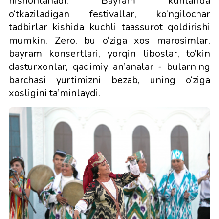
nishonlanadi. Bayram kunlarida
o‘tkaziladigan festivallar, ko‘ngilochar
tadbirlar kishida kuchli taassurot qoldirishi
mumkin. Zero, bu o‘ziga xos marosimlar,
bayram konsertlari, yorqin liboslar, to‘kin
dasturxonlar, qadimiy an’analar - bularning
barchasi yurtimizni bezab, uning o‘ziga
xosligini ta’minlaydi.