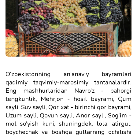
O‘zbekistonning an’anaviy bayramlari
qadimiy taqvimiy-marosimiy tantanalardir.
Eng mashhurlaridan Navro‘z - bahorgi
tengkunlik, Mehrjon - hosil bayrami, Qum
sayli, Suv sayli, Qor xat - birinchi qor bayrami,
Uzum sayli, Qovun sayli, Anor sayli, Sog‘im -
mol so‘yish kuni, shuningdek, lola, atirgul,
boychechak va boshqa gullarning ochilishi