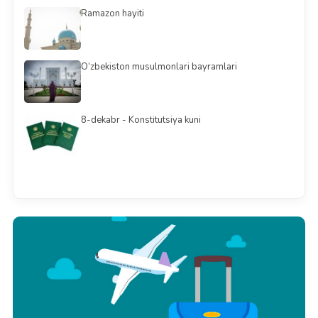
Ramazon hayiti
O‘zbekiston musulmonlari bayramlari
8-dekabr - Konstitutsiya kuni
Barchasini ko'rish