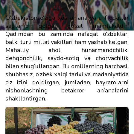
211
O‘zbekiston o‘ziga xos an’ana va urf-odatlar
saqlanib qolgan go‘zal mamlakatdir.
Qadimdan bu zaminda nafaqat o‘zbeklar,
balki turli millat vakillari ham yashab kelgan.
Mahalliy aholi hunarmandchilik,
dehqonchilik, savdo-sotiq va chorvachilik
bilan shug‘ullangan. Bu omillarning barchasi,
shubhasiz, o‘zbek xalqi tarixi va madaniyatida
o‘z izini qoldirgan, jumladan, bayramlarni
nishonlashning betakror an’analarini
shakllantirgan.