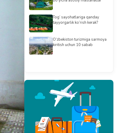
bo‘yicha asosiy maslahatlar
Tog‘ sayohatlariga qanday
tayyorgarlik ko‘rish kerak?
O‘zbekiston turizmiga sarmoya
kiritish uchun 10 sabab
Barchasini ko'rish