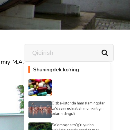
imiy M.A.
Shuningdek ko‘ring
O‘zbekistonda ham flamingolar
to‘dasini uchratish mumkinligini
bilarmidingiz?
So‘qmoqda to‘g‘ri yurish