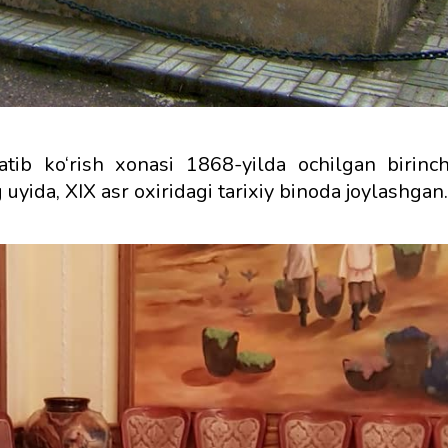
tib ko‘rish xonasi 1868-yilda ochilgan birinc
uyida, XIX asr oxiridagi tarixiy binoda joylashgan.