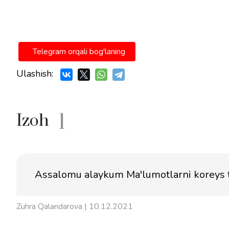
Telegram orqali bog'laning
Ulashish:
1
Izoh
Assalomu alaykum Ma'lumotlarni koreys til
Zuhra Qalandarova
| 10.12.2021