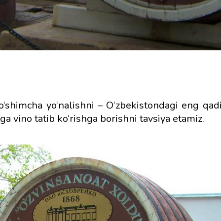
‘shimcha yo‘nalishni – O‘zbekistondagi eng qad
vino tatib ko‘rishga borishni tavsiya etamiz.