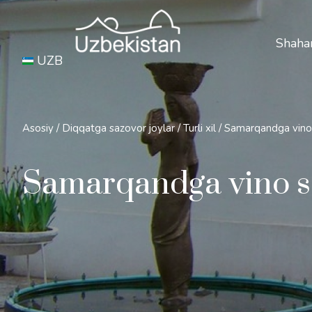
Xavfs
Shahar
UZB
Asosiy
/
Diqqatga sazovor joylar
/
Turli xil
/
Samarqandga vino
Samarqandga vino s