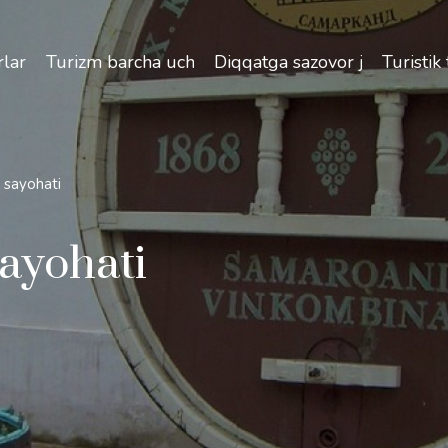
izlik va O'zbekiston bo'ylab sayohatlarning o'ziga xos jih
lar
Turizm barcha uchun
Diqqatga sazovor joylar
Turistik
 sayohati
ayohati