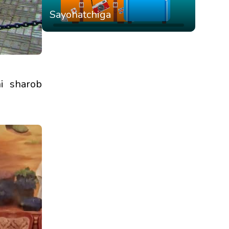
Sayohatchiga
hi sharob