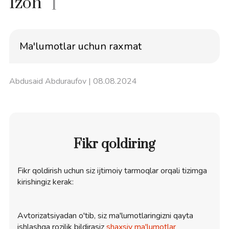
Izoh
1
Ma'lumotlar uchun raxmat
Abdusaid Abduraufov
| 08.08.2024
Fikr qoldiring
Fikr qoldirish uchun siz ijtimoiy tarmoqlar orqali tizimga
kirishingiz kerak:
Avtorizatsiyadan o'tib, siz ma'lumotlaringizni qayta
ishlashga rozilik bildirasiz
shaxsiy ma'lumotlar