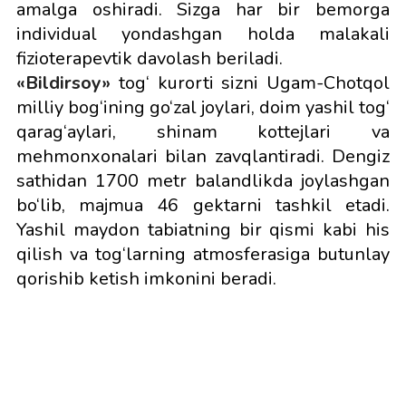
amalga oshiradi. Sizga har bir bemorga
individual yondashgan holda malakali
fizioterapevtik davolash beriladi.
«Bildirsoy»
tog‘ kurorti sizni Ugam-Chotqol
milliy bog‘ining go‘zal joylari, doim yashil tog‘
qarag‘aylari, shinam kottejlari va
mehmonxonalari bilan zavqlantiradi. Dengiz
sathidan 1700 metr balandlikda joylashgan
bo‘lib, majmua 46 gektarni tashkil etadi.
Yashil maydon tabiatning bir qismi kabi his
qilish va tog‘larning atmosferasiga butunlay
qorishib ketish imkonini beradi.