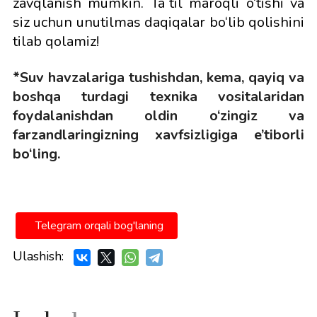
zavqlanish mumkin. Taʼtil maroqli o‘tishi va
siz uchun unutilmas daqiqalar bo‘lib qolishini
tilab qolamiz!
*Suv havzalariga tushishdan, kema, qayiq va
boshqa turdagi texnika vositalaridan
foydalanishdan oldin o‘zingiz va
farzandlaringizning xavfsizligiga e’tiborli
bo‘ling.
Telegram orqali bog'laning
Ulashish: