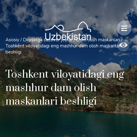
Xavfsizlik va O'zbekiston bo'ylab sayohatlarning o'ziga xos jihatlari
Asosiy
/
Diqqatga sazovor joylar
/
Dam olish maskanlari
/
Toshkent viloyatidagi eng mashhur dam olish maskanlari
beshligi
Toshkent viloyatidagi eng
mashhur dam olish
maskanlari beshligi