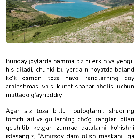
Bunday joylarda hamma o‘zini erkin va yengil
his qiladi, chunki bu yerda nihoyatda baland
ko‘k osmon, toza havo, ranglarning boy
aralashmasi va sukunat shahar aholisi uchun
mutlaqo g‘ayrioddiy.
Agar siz toza billur buloqlarni, shudring
tomchilari va gullarning cho‘g‘ ranglari bilan
qo‘shilib ketgan zumrad dalalarni ko‘rishni
istasangiz, “Amirsoy dam olish maskani” ga