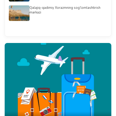
Qalajiq-qadimiy Xorazmning sog‘lomlashtirish
markazi
Barchasini ko'rish