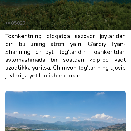
85827
Toshkentning diqqatga sazovor joylaridan
biri bu uning atrofi, yaʼni G‘arbiy Tyan-
Shanning chiroyli tog‘laridir. Toshkentdan
avtomashinada bir soatdan ko‘proq vaqt
uzoqlikka yurilsa, Chimyon tog‘larining ajoyib
joylariga yetib olish mumkin.