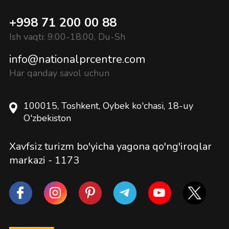
+998 71 200 00 88
Ish vaqti: 9:00-18:00, Du-Sh
info@nationalprcentre.com
Har qanday savol uchun
100015, Toshkent, Oybek ko'chasi, 18-uy
O'zbekiston
Xavfsiz turizm bo'yicha yagona qo'ng'iroqlar
markazi -
1173