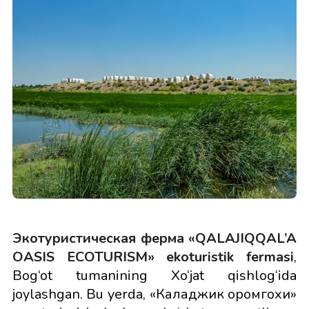
Экотуристическая ферма «QALAJIQQAL’A
OASIS ECOTURISM»
ekoturistik
fermasi
,
Bog‘ot tumanining Xo‘jat qishlog‘ida
joylashgan. Bu yerda, «Каладжик оромгохи»