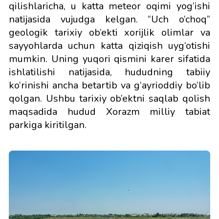
qilishlaricha, u katta meteor oqimi yog‘ishi
natijasida vujudga kelgan. “Uch o‘choq”
geologik tarixiy ob’ekti xorijlik olimlar va
sayyohlarda uchun katta qiziqish uyg‘otishi
mumkin. Uning yuqori qismini karer sifatida
ishlatilishi natijasida, hududning tabiiy
ko‘rinishi ancha betartib va g‘ayrioddiy bo‘lib
qolgan. Ushbu tarixiy ob’ektni saqlab qolish
maqsadida hudud Xorazm milliy tabiat
parkiga kiritilgan.