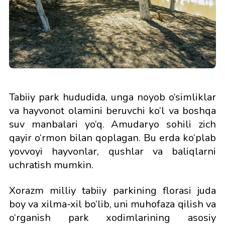
Tabiiy park hududida, unga noyob o‘simliklar
va hayvonot olamini beruvchi ko‘l va boshqa
suv manbalari yo‘q. Amudaryo sohili zich
qayir o‘rmon bilan qoplagan. Bu erda ko‘plab
yovvoyi hayvonlar, qushlar va baliqlarni
uchratish mumkin.
Xorazm milliy tabiiy parkining florasi juda
boy va xilma-xil bo‘lib, uni muhofaza qilish va
o‘rganish park xodimlarining asosiy