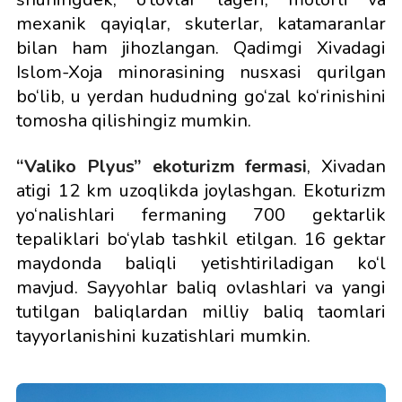
mexanik qayiqlar, skuterlar, katamaranlar
bilan ham jihozlangan. Qadimgi Xivadagi
Islom-Xoja minorasining nusxasi qurilgan
bo‘lib, u yerdan hududning go‘zal ko‘rinishini
tomosha qilishingiz mumkin.
“Valiko Plyus” ekoturizm fermasi
, Xivadan
atigi 12 km uzoqlikda joylashgan. Ekoturizm
yo‘nalishlari fermaning 700 gektarlik
tepaliklari bo‘ylab tashkil etilgan. 16 gektar
maydonda baliqli yetishtiriladigan ko‘l
mavjud. Sayyohlar baliq ovlashlari va yangi
tutilgan baliqlardan milliy baliq taomlari
tayyorlanishini kuzatishlari mumkin.