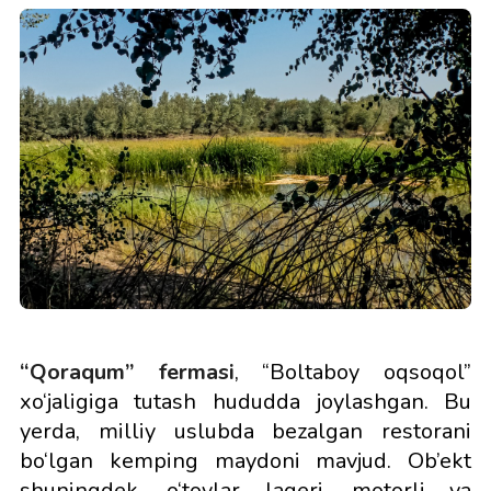
“Qoraqum” ferm
asi
, “Boltaboy oqsoqol”
xo‘jaligiga tutash hududda joylashgan. Bu
yerda, milliy uslubda bezalgan restorani
bo‘lgan kemping maydoni mavjud. Ob’ekt
shuningdek, o‘tovlar lageri, motorli va