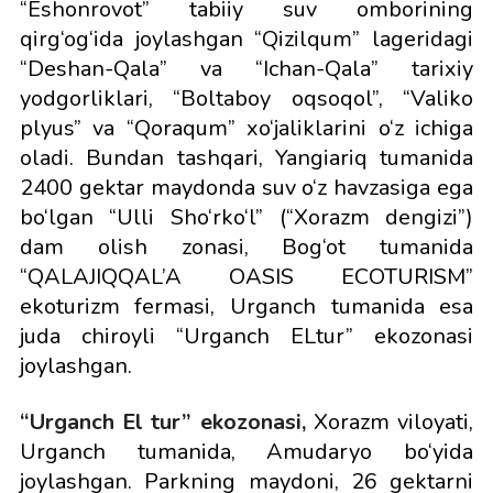
“Eshonrovot” tabiiy suv omborining
qirg‘og‘ida joylashgan “Qizilqum” lageridagi
“Deshan-Qala” va “Ichan-Qala” tarixiy
yodgorliklari, “Boltaboy oqsoqol”, “Valiko
plyus” va “Qoraqum” xo‘jaliklarini o‘z ichiga
oladi. Bundan tashqari, Yangiariq tumanida
2400 gektar maydonda suv o‘z havzasiga ega
bo‘lgan “Ulli Sho‘rko‘l” (“Xorazm dengizi”)
dam olish zonasi, Bog‘ot tumanida
“QALAJIQQAL’A OASIS ECOTURISM”
ekoturizm fermasi, Urganch tumanida esa
juda chiroyli “Urganch ELtur” ekozonasi
joylashgan.
“Urganch El tur” ekozonasi,
Xorazm viloyati,
Urganch tumanida, Amudaryo bo‘yida
joylashgan. Parkning maydoni, 26 gektarni