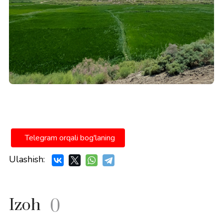
Telegram orqali bog'laning
Ulashish:
Izoh
0