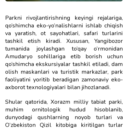
Parkni rivojlantirishning keyingi rejalariga,
qo‘shimcha eko-yo‘nalishlarni ishlab chiqish
va yaratish, ot sayohatlari, safari turlarini
tashkil etish kiradi. Xususan, Yangibozor
tumanida joylashgan to‘qay o‘rmonidan
Amudaryo sohillariga etib borish uchun
qo‘shimcha ekskursiyalar tashkil etiladi, dam
olish maskanlari va turistik markazlar, park
faoliyatini yoritib beradigan zamonaviy eko-
axborot texnologiyalari bilan jihozlanadi.
Shular qatorida, Xorazm milliy tabiat parki,
muhim ornitologik hudud hisoblanib,
dunyodagi qushlarning noyob turlari va
O‘zbekiston Qizil kitobiga kiritilgan turlar