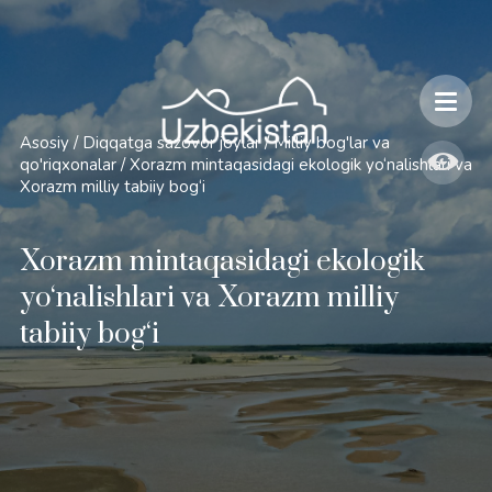
Xavfsizlik va O'zbekiston bo'ylab sayohatlarning o'ziga xos jihatlari
Asosiy
/
Diqqatga sazovor joylar
/
Milliy bog'lar va
qo'riqxonalar
/
Xorazm mintaqasidagi ekologik yo‘nalishlari va
Xorazm milliy tabiiy bog‘i
Xorazm mintaqasidagi ekologik
yo‘nalishlari va Xorazm milliy
tabiiy bog‘i