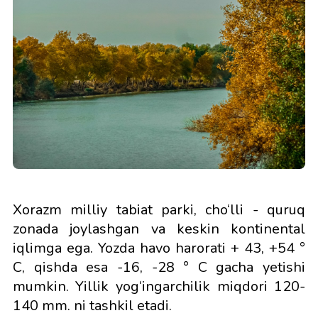
Xorazm milliy tabiat parki, cho‘lli - quruq
zonada joylashgan va keskin kontinental
iqlimga ega. Yozda havo harorati + 43, +54 °
C, qishda esa -16, -28 ° C gacha yetishi
mumkin. Yillik yog‘ingarchilik miqdori 120-
140 mm. ni tashkil etadi.