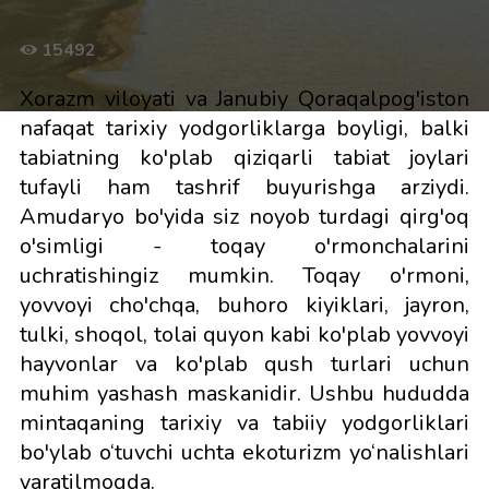
15492
Xorazm viloyati va Janubiy Qoraqalpog'iston
nafaqat tarixiy yodgorliklarga boyligi, balki
tabiatning ko'plab qiziqarli tabiat joylari
tufayli ham tashrif buyurishga arziydi.
Amudaryo bo'yida siz noyob turdagi qirg'oq
o'simligi - toqay o'rmonchalarini
uchratishingiz mumkin. Toqay o'rmoni,
yovvoyi cho'chqa, buhoro kiyiklari, jayron,
tulki, shoqol, tolai quyon kabi ko'plab yovvoyi
hayvonlar va ko'plab qush turlari uchun
muhim yashash maskanidir. Ushbu hududda
mintaqaning tarixiy va tabiiy yodgorliklari
bo'ylab o‘tuvchi uchta ekoturizm yo‘nalishlari
yaratilmoqda.