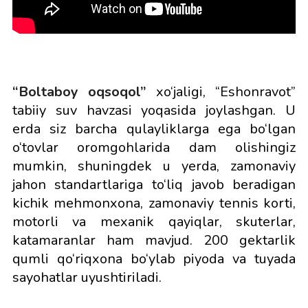
“Boltaboy oqsoqol”
xo‘jaligi, “Eshonravot”
tabiiy suv havzasi yoqasida joylashgan. U
erda siz barcha qulayliklarga ega bo‘lgan
o‘tovlar oromgohlarida dam olishingiz
mumkin, shuningdek u yerda, zamonaviy
jahon standartlariga to‘liq javob beradigan
kichik mehmonxona, zamonaviy tennis korti,
motorli va mexanik qayiqlar, skuterlar,
katamaranlar ham mavjud. 200 gektarlik
qumli qo‘riqxona bo‘ylab piyoda va tuyada
sayohatlar uyushtiriladi.