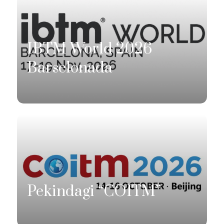
IBTM World 2026
Barselonada
Pekindagi “COITM”