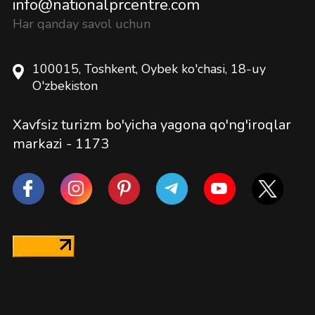
info@nationalprcentre.com
Har qanday savol uchun
100015, Toshkent, Oybek ko'chasi, 18-uy
O'zbekiston
Xavfsiz turizm bo'yicha yagona qo'ng'iroqlar
markazi -
1173