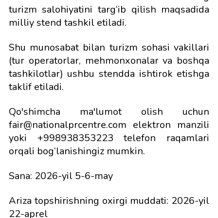
turizm salohiyatini targ‘ib qilish maqsadida
milliy stend tashkil etiladi.
Shu munosabat bilan turizm sohasi vakillari
(tur operatorlar, mehmonxonalar va boshqa
tashkilotlar) ushbu stendda ishtirok etishga
taklif etiladi.
Qo'shimcha ma'lumot olish uchun
fair@nationalprcentre.com elektron manzili
yoki +998938353223 telefon raqamlari
orqali bog‘lanishingiz mumkin.
Sana: 2026-yil 5-6-may
Ariza topshirishning oxirgi muddati: 2026-yil
22-aprel