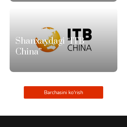
Shanxaydagi “ITB
China”
Barchasini ko'rish