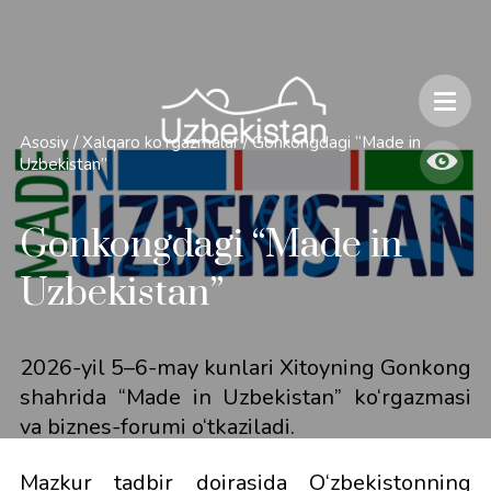
Xavfsizlik va O'zbekiston bo'ylab sayohatlarning o'ziga xos jihatlari
Asosiy
/
Xalqaro ko'rgazmalar
/
Gonkongdagi “Made in
Uzbekistan”
Gonkongdagi “Made in
Uzbekistan”
2026-yil 5–6-may kunlari Xitoyning Gonkong
shahrida “Made in Uzbekistan” ko‘rgazmasi
va biznes-forumi o‘tkaziladi.
Mazkur tadbir doirasida O‘zbekistonning