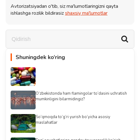
Avtorizatsiyadan o'tib, siz ma'lumotlaringizni qayta
ishlashga rozilik bildirasiz
shaxsiy ma'lumotlar
Shuningdek ko‘ring
O‘zbekistonda ham flamingolar to‘dasini uchratish
mumkinligini bilarmidingiz?
So‘qmoqda to‘g‘ri yurish bo‘yicha asosiy
maslahatlar