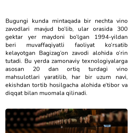
Bugungi kunda mintaqada bir nechta vino
zavodlari mavjud bo‘lib, ular orasida 300
gektar yer maydoni bo‘lgan 1994-yildan
beri
muvaffaqiyatli faoliyat ko‘rsatib
kelayotgan Bagizag‘on zavodi alohida o‘rin
tutadi. Bu yerda zamonaviy texnologiyalarga
asosan 20 dan ortiq turdagi vino
mahsulotlari yaratilib, har bir uzum navi,
ekishdan tortib hosilgacha alohida e‘tibor va
diqqat bilan muomala qilinadi.