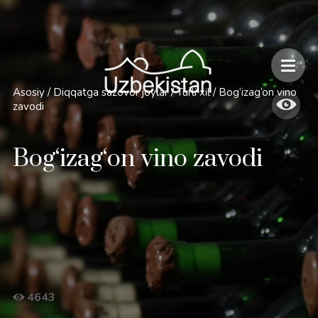
Xavfsizlik va O'zbekiston bo'ylab sayohatlarning o'ziga xos jihatlari
Asosiy
/
Diqqatga sazovor joylar
/
Turli xil
/
Bog‘izag‘on vino
zavodi
Bog‘izag‘on vino zavodi
4643