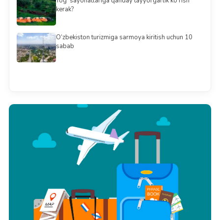
Tog‘ sayohatlariga qanday tayyorgarlik ko‘rish
kerak?
O‘zbekiston turizmiga sarmoya kiritish uchun 10
sabab
Barchasini ko'rish