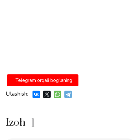
Telegram orqali bog'laning
Ulashish:
Izoh
1