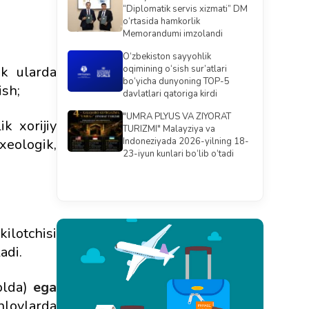
“Diplomatik servis xizmati” DM
o‘rtasida hamkorlik
Memorandumi imzolandi
O‘zbekiston sayyohlik
ek ularda
oqimining o‘sish sur’atlari
bo‘yicha dunyoning TOP-5
ish;
davlatlari qatoriga kirdi
"UMRA PLYUS VA ZIYORAT
k xorijiy
TURIZMI" Malayziya va
xeologik,
Indoneziyada 2026-yilning 18-
23-iyun kunlari bo‘lib o‘tadi
Barchasini ko'rish
ilotchisi
adi.
holda)
ega
lovlarda