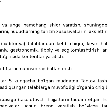
.
ip va unga hamohang shior yaratish, shuningd
ini, hududlarning turizm xususiyatlarini aks ettir
uditoriya) talablaridan kelib chiqib, keyinchali
iy, gastronomik, tibbiy va sog‘lomlashtirish, ar
o‘g‘risida kontentlar yaratish.
liflarni munosib rag‘batlantirish.
otlar 5 kungacha bo‘lgan muddatda Tanlov tashk
sdiqlangan talablarga muvofiqligi o‘rganib chiqil
ribasiga
(tasdiqlovchi hujjatlarni taqdim etgan 
aniyalar uchun brend yaratish boʻyicha tan