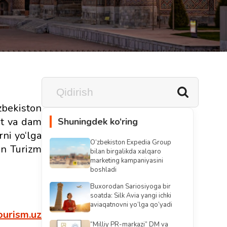
bekiston
at va dam
Shuningdek ko‘ring
ni yo‘lga
O‘zbekiston Expedia Group
un Turizm
bilan birgalikda xalqaro
marketing kampaniyasini
boshladi
Buxorodan Sariosiyoga bir
soatda: Silk Avia yangi ichki
aviaqatnovni yo‘lga qo‘yadi
urism.uz
“Milliy PR-markazi” DM va