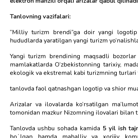
elektron manzili orqali arizalar qabul qilinadi
Tanlovning vazifalari:
“Milliy turizm brendi”ga doir yangi logot
hududlarda yaratilgan yangi turizm yo‘nalishlar
Yangi turizm brendining maqsadli bozorlar (a
mamlakatlarda O‘zbekistonning tarixiy, madan
ekologik va ekstremal kabi turizmning turlari t
tanlovda faol qatnashgan logotip va shior mual
Arizalar va ilovalarda ko‘rsatilgan ma’lum
tomonidan mazkur Nizomning ilovalari bilan ta
Tanlovda ushbu sohada kamida
5 yil ish taj
boʻlgan hamda mahalliy va xorijiy komp