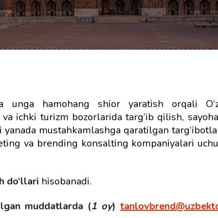
va unga hamohang shior yaratish orqali O‘z
va ichki turizm bozorlarida targ‘ib qilish, sayoh
ni yanada mustahkamlashga qaratilgan targ‘ibotlar
eting va brending konsalting kompaniyalari uch
 do‘llari
hisobanadi.
‘lgan muddatlarda (
1 oy
)
tanlovbrend@uzbekto