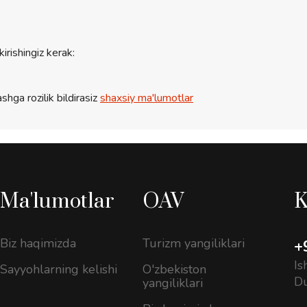
kirishingiz kerak:
shga rozilik bildirasiz
shaxsiy ma'lumotlar
Ma'lumotlar
OAV
K
Biz haqimizda
Turizm yangiliklari
+
Is
Sayyohlarning kelishi
O'zbekiston
D
yangiliklari