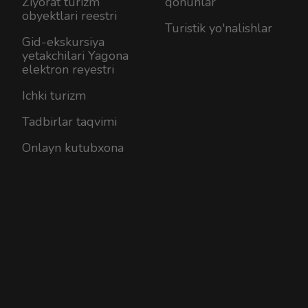
Ziyorat turizm
qonunlar
obyektlari reestri
Turistik yo'nalishlar
Gid-ekskursiya
yetakchilari Yagona
elektron reyestri
Ichki turizm
Tadbirlar taqvimi
Onlayn kutubxona