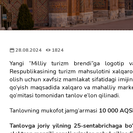
28.08.2024
1824
Yangi “Milliy turizm brendi”ga logotip 
Respublikasining turizm mahsulotini xalqaro 
olish uchun xavfsiz mamlakat sifatidagi imiji
qo‘yish maqsadida xalqaro va mahalliy mark
qo‘mitasi tomonidan tanlov e’lon qilinadi.
Tanlovning mukofot jamg‘armasi
10 000 AQSh
Tanlovga joriy yilning 25-sentabrichaga bo