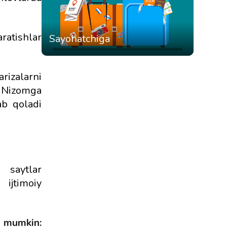
aratishlar
Sayohatchiga
rizalarni
r Nizomga
ab qoladi
 saytlar
jtimoiy
z mumkin: