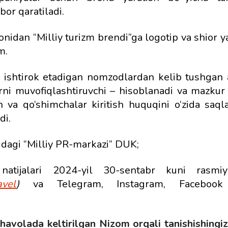
bor qaratiladi.
onidan
“Milliy turizm brendi”ga logotip va shior y
m.
 ishtirok etadigan nomzodlardan kelib tushgan a
larni muvofiqlashtiruvchi – hisoblanadi va mazku
sh va qo‘shimchalar kiritish huquqini o‘zida saql
di.
idagi “Milliy PR-markazi” DUK;
natijalari 2024-yil 30-sentabr kuni rasmiy
avel
)
va Telegram, Instagram, Facebook i
i havolada keltirilgan Nizom orqali tanishishingi