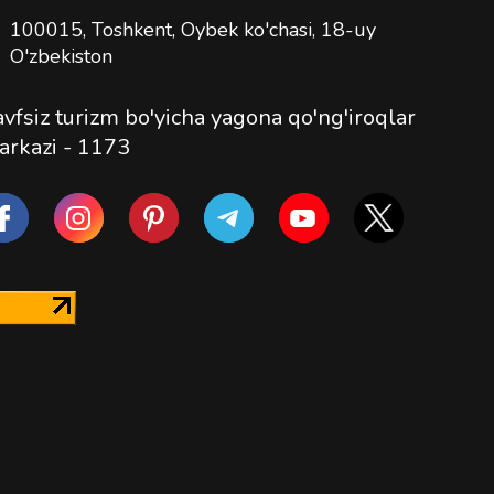
100015, Toshkent, Oybek ko'chasi, 18-uy
O'zbekiston
vfsiz turizm bo'yicha yagona qo'ng'iroqlar
arkazi -
1173