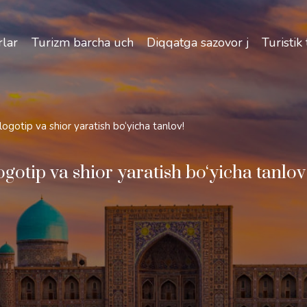
izlik va O'zbekiston bo'ylab sayohatlarning o'ziga xos jih
lar
Turizm barcha uchun
Diqqatga sazovor joylar
Turistik
logotip va shior yaratish bo‘yicha tanlov!
gotip va shior yaratish bo‘yicha tanlov