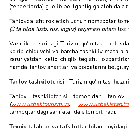
(tenderlarda) gʻolib boʻlganligiga alohida e’ti
Tanlovda ishtirok etish uchun
nomzodlar tom
(3 ta tilda (uzb, rus, ingliz) tarjimasi bilan
) lozi
Vazirlik huzuridagi Turizm qo‘mitasi
tanlovda
ko‘rib chiquvchi va barcha tashkiliy masala
zaruriyatdan kelib chiqib tegishli o‘zgartiri
hamda Tanlov shartlari va qoidalarini belgilay
Tanlov tashkilotchisi
- Turizm qo‘mitasi huzur
Tanlov tashkilotchisi tomonidan tanlov 
(
www.uzbektourism.uz
,
www.uzbekistan.tr
tarmoqlaridagi sahifalarida e’lon qilinadi.
Texnik talablar va tafsilotlar bilan quyidag