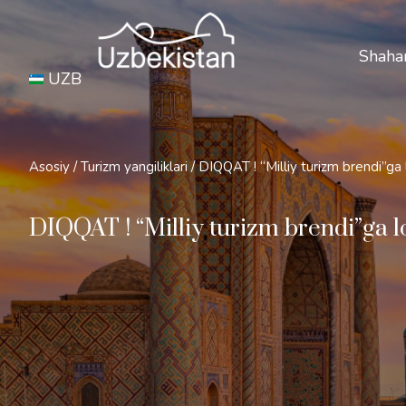
Xavfs
Shahar
UZB
Asosiy
/
Turizm yangiliklari
/
DIQQAT ! “Milliy turizm brendi”ga 
DIQQAT ! “Milliy turizm brendi”ga lo