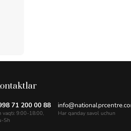
ontaktlar
998 71 200 00 88
info@nationalprcentre.c
h vaqti: 9:00-18:00,
Har qanday savol uchun
u-Sh