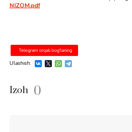
NIZOM.pdf
Telegram orqali bog'laning
Ulashish:
0
Izoh