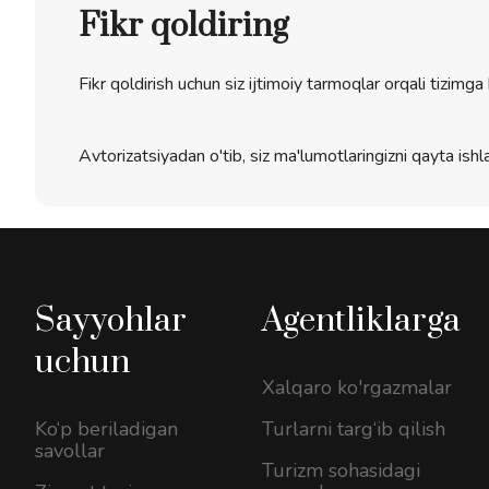
Fikr qoldiring
Fikr qoldirish uchun siz ijtimoiy tarmoqlar orqali tizimga 
Avtorizatsiyadan o'tib, siz ma'lumotlaringizni qayta ishla
Sayyohlar
Agentliklarga
uchun
Xalqaro ko'rgazmalar
Ko‘p beriladigan
Turlarni targ‘ib qilish
savollar
Turizm sohasidagi