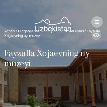
Xavfsizlik va O'zbekiston bo'ylab sayohatlarning o'ziga xos jihatlari
Asosiy
/
Diqqatga sazovor joylar
/
Muzeylar uylari
/
Fayzulla
Xo'jaevning uy-muzeyi
Fayzulla Xo'jaevning uy-
muzeyi