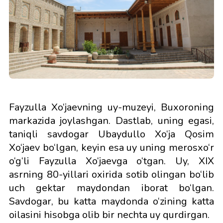
Fayzulla Xo‘jaevning uy-muzeyi, Buxoroning
markazida joylashgan. Dastlab, uning egasi,
taniqli savdogar Ubaydullo Xo‘ja Qosim
Xo‘jaev bo‘lgan, keyin esa uy uning merosxo‘r
o‘g‘li Fayzulla Xo‘jaevga o‘tgan. Uy, XIX
asrning 80-yillari oxirida sotib olingan bo‘lib
uch gektar maydondan iborat bo‘lgan.
Savdogar, bu katta maydonda o‘zining katta
oilasini hisobga olib bir nechta uy qurdirgan.