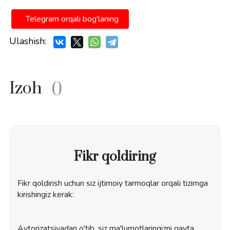
Telegram orqali bog'laning
Ulashish:
Izoh
0
Fikr qoldiring
Fikr qoldirish uchun siz ijtimoiy tarmoqlar orqali tizimga
kirishingiz kerak:
Avtorizatsiyadan o'tib, siz ma'lumotlaringizni qayta