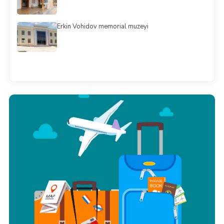
Erkin Vohidov memorial muzeyi
Barchasini ko'rish