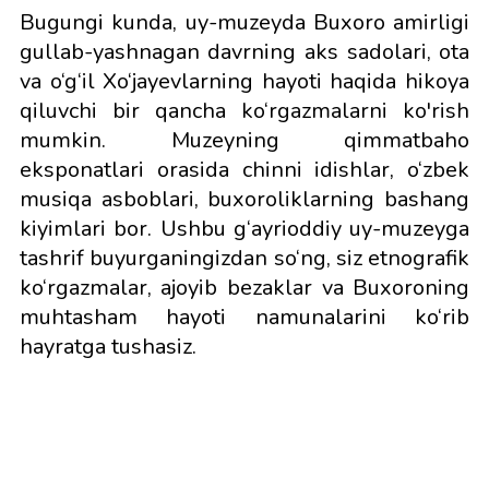
Bugungi kunda, uy-muzeyda Buxoro amirligi
gullab-yashnagan davrning aks sadolari, ota
va o‘g‘il Xo‘jayevlarning hayoti haqida hikoya
qiluvchi bir qancha ko‘rgazmalarni ko'rish
mumkin. Muzeyning qimmatbaho
eksponatlari orasida chinni idishlar, o‘zbek
musiqa asboblari, buxoroliklarning bashang
kiyimlari bor. Ushbu g‘ayrioddiy uy-muzeyga
tashrif buyurganingizdan so‘ng, siz etnografik
ko‘rgazmalar, ajoyib bezaklar va Buxoroning
muhtasham hayoti namunalarini ko‘rib
hayratga tushasiz.