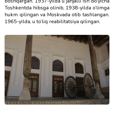
boshqargan. 1937-yilda u janjalli ish bo‘yicha
Toshkentda hibsga olinib, 1938-yilda o‘limga
hukm qilingan va Moskvada otib tashlangan.
1965-yilda, u to‘liq reabilitatsiya qilingan.