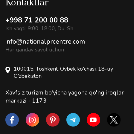
Kontaktlar
+998 71 200 00 88
Ish vaqti: 9:00-18:00, Du-Sh
info@nationalprcentre.com
Har qanday savol uchun
100015, Toshkent, Oybek ko'chasi, 18-uy
O'zbekiston
Xavfsiz turizm bo'yicha yagona qo'ng'iroqlar
markazi -
1173