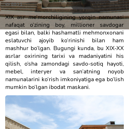
8831
XIX asr me’morchiligining yorqin namunasi
nafaqat o‘zining boy, millioner savdogar
egasi bilan, balki hashamatli mehmonxonani
eslatuvchi ajoyib ko‘rinishi bilan ham
mashhur bo‘lgan. Bugungi kunda, bu XIX-XX
asrlar oxirining tarixi va madaniyatini his
qilish, o‘sha zamondagi savdo-sotiq hayoti,
mebel, interyer va san’atning noyob
namunalarini ko‘rish imkoniyatiga ega bo‘lish
mumkin bo‘lgan ibodat maskani.