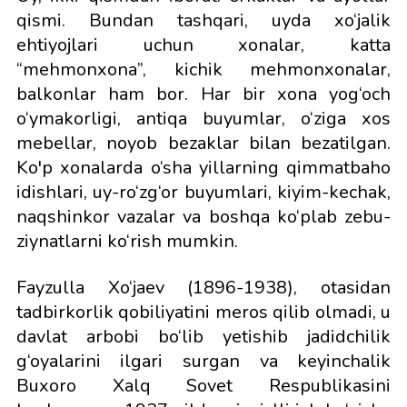
qismi. Bundan tashqari, uyda xo‘jalik
ehtiyojlari uchun xonalar, katta
“mehmonxona”, kichik mehmonxonalar,
balkonlar ham bor. Har bir xona yog‘och
o‘ymakorligi, antiqa buyumlar, o‘ziga xos
mebellar, noyob bezaklar bilan bezatilgan.
Ko'p xonalarda o‘sha yillarning qimmatbaho
idishlari, uy-ro‘zg‘or buyumlari, kiyim-kechak,
naqshinkor vazalar va boshqa ko‘plab zebu-
ziynatlarni ko‘rish mumkin.
Fayzulla Xo‘jaev (1896-1938), otasidan
tadbirkorlik qobiliyatini meros qilib olmadi, u
davlat arbobi bo‘lib yetishib jadidchilik
g‘oyalarini ilgari surgan va keyinchalik
Buxoro Xalq Sovet Respublikasini