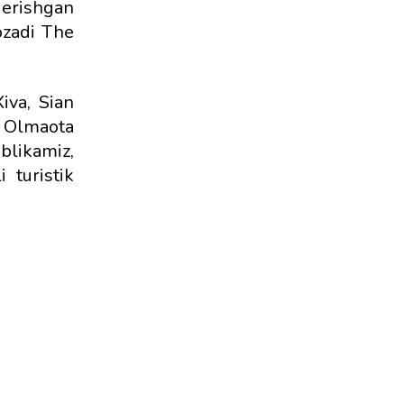
 erishgan
ozadi The
iva, Sian
a Olmaota
ublikamiz,
 turistik