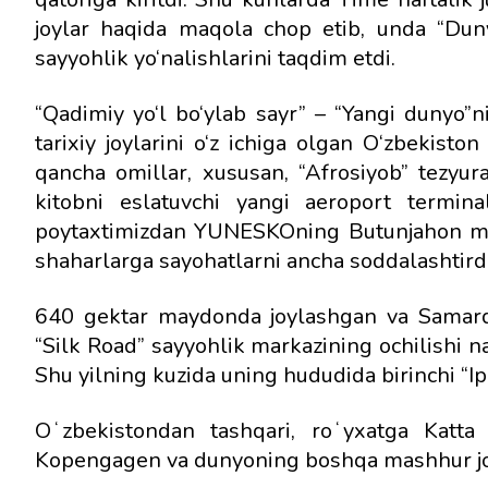
joylar haqida maqola chop etib, unda “Du
sayyohlik yo‘nalishlarini taqdim etdi.
“Qadimiy yo‘l bo‘ylab sayr” – “Yangi dunyo”
tarixiy joylarini o‘z ichiga olgan O‘zbekisto
qancha omillar, xususan, “Afrosiyob” tezyu
kitobni eslatuvchi yangi aeroport termina
poytaxtimizdan YUNESKOning Butunjahon mero
shaharlarga sayohatlarni ancha soddalashtirdi
640 gektar maydonda joylashgan va Samarq
“Silk Road” sayyohlik markazining ochilishi n
Shu yilning kuzida uning hududida birinchi “Ipak 
Oʻzbekistondan tashqari, roʻyxatga Katta b
Kopengagen va dunyoning boshqa mashhur joyl