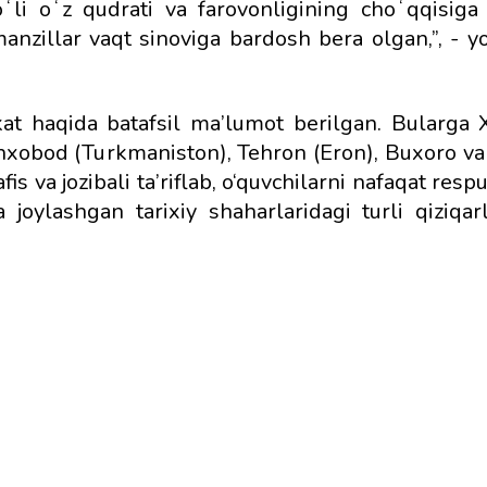
ʻli oʻz qudrati va farovonligining choʻqqisiga
anzillar vaqt sinoviga bardosh bera olgan,”, - y
at haqida batafsil ma’lumot berilgan. Bularga X
hxobod (Turkmaniston), Tehron (Eron), Buxoro v
fis va jozibali ta’riflab, o‘quvchilarni nafaqat resp
joylashgan tarixiy shaharlaridagi turli qiziqarli