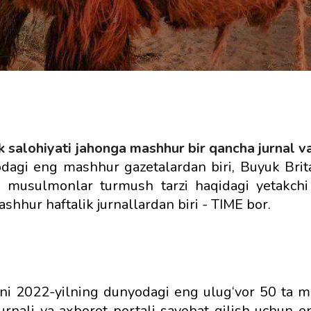
 salohiyati jahonga mashhur bir qancha jurnal va
dagi eng mashhur gazetalardan biri, Buyuk Brit
 musulmonlar turmush tarzi haqidagi yetakchi 
hur haftalik jurnallardan biri - TIME bor.
ni 2022-yilning dunyodagi eng ulug‘vor 50 ta m
jurnali va axborot portali sayohat qilish uchun e