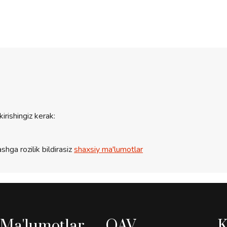
kirishingiz kerak:
shga rozilik bildirasiz
shaxsiy ma'lumotlar
Ma'lumotlar
OAV
K