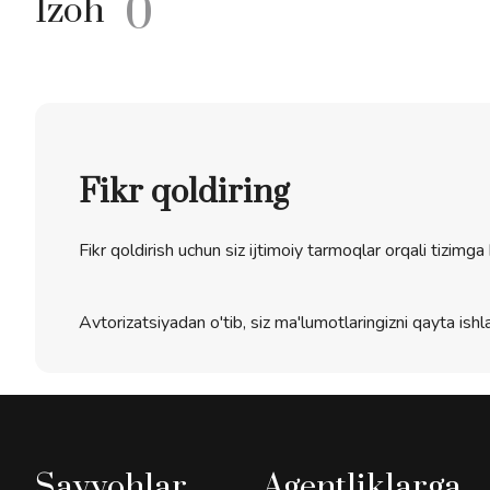
0
Izoh
Fikr qoldiring
Fikr qoldirish uchun siz ijtimoiy tarmoqlar orqali tizimga 
Avtorizatsiyadan o'tib, siz ma'lumotlaringizni qayta ishla
Sayyohlar
Agentliklarga