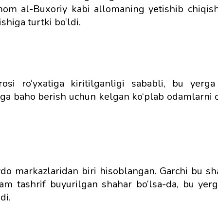
mom al-Buxoriy kabi allomaning yetishib chiqis
shiga turtki bo‘ldi.
ro‘yxatiga kiritilganligi sababli, bu yerga 
xga baho berish uchun kelgan ko‘plab odamlarni o‘
do markazlaridan biri hisoblangan. Garchi bu sh
 kam tashrif buyurilgan shahar bo‘lsa-da, bu yer
di.