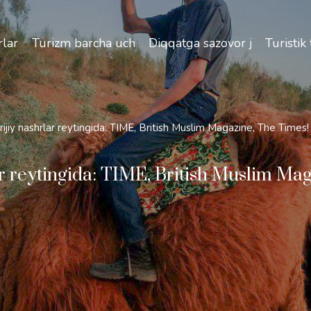
izlik va O'zbekiston bo'ylab sayohatlarning o'ziga xos jih
lar
Turizm barcha uchun
Diqqatga sazovor joylar
Turistik
ijiy nashrlar reytingida: TIME, British Muslim Magazine, The Times!
ar reytingida: TIME, British Muslim Ma