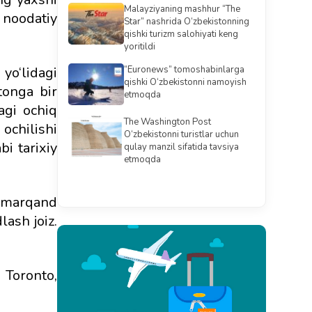
Malayziyaning mashhur “The
 noodatiy
Star” nashrida O‘zbekistonning
qishki turizm salohiyati keng
yoritildi
yo‘lidagi
“Euronews” tomoshabinlarga
qishki O‘zbekistonni namoyish
tonga bir
etmoqda
agi ochiq
The Washington Post
ochilishi
O‘zbekistonni turistlar uchun
i tarixiy
qulay manzil sifatida tavsiya
etmoqda
Barchasini ko'rish
Samarqand
ash joiz.
 Toronto,