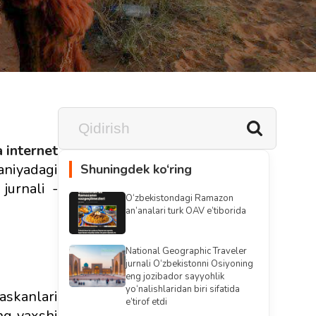
 internet
aniyadagi
Shuningdek ko‘ring
jurnali -
O‘zbekistondagi Ramazon
an’analari turk OAV e’tiborida
National Geographic Traveler
jurnali O‘zbekistonni Osiyoning
eng jozibador sayyohlik
yo‘nalishlaridan biri sifatida
askanlari
e’tirof etdi
ng yaxshi