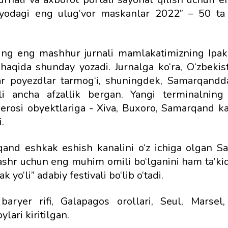
nyodagi eng ulug‘vor maskanlar 2022” – 50 ta
ning eng mashhur jurnali mamlakatimizning Ipak 
n haqida shunday yozadi. Jurnalga ko‘ra, O‘zbekis
rar poyezdlar tarmog‘i, shuningdek, Samarqandd
li ancha afzallik bergan. Yangi terminalning 
si obyektlariga - Xiva, Buxoro, Samarqand kab
.
and eshkak eshish kanalini o‘z ichiga olgan 
ashr uchun eng muhim omili bo‘lganini ham ta’kidl
yo‘li” adabiy festivali bo‘lib o‘tadi.
aryer rifi, Galapagos orollari, Seul, Marsel,
ari kiritilgan.