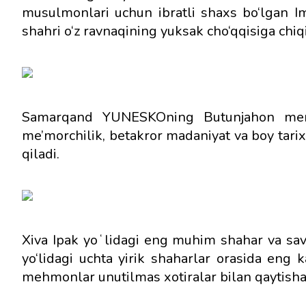
musulmonlari uchun ibratli shaxs bo‘lgan I
shahri o‘z ravnaqining yuksak cho‘qqisiga chiqi
Samarqand YUNESKOning Butunjahon merosi 
me’morchilik, betakror madaniyat va boy tari
qiladi.
Xiva Ipak yoʻlidagi eng muhim shahar va sav
yo‘lidagi uchta yirik shaharlar orasida eng
mehmonlar unutilmas xotiralar bilan qaytisha