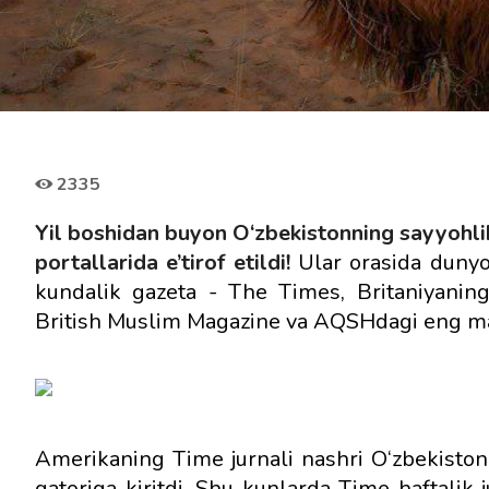
2335
Yil boshidan buyon O‘zbekistonning sayyohlik
portallarida e’tirof etildi!
Ular orasida dunyo
kundalik gazeta - The Times, Britaniyaning
British Muslim Magazine va AQSHdagi eng mash
Amerikaning Time jurnali nashri O‘zbekiston
qatoriga kiritdi. Shu kunlarda Time haftalik 