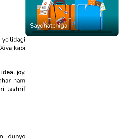
Sayohatchiga
yo‘lidagi
Xiva kabi
ideal joy.
hahar ham
i tashrif
un dunyo