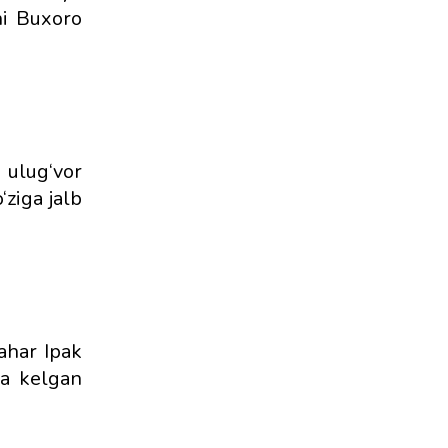
hi Buxoro
ulug‘vor
ziga jalb
ahar Ipak
ga kelgan