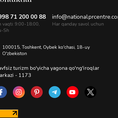
998 71 200 00 88
info@nationalprcentre.c
h vaqti: 9:00-18:00,
Har qanday savol uchun
u-Sh
100015, Toshkent, Oybek ko'chasi, 18-uy
O'zbekiston
vfsiz turizm bo'yicha yagona qo'ng'iroqlar
arkazi -
1173