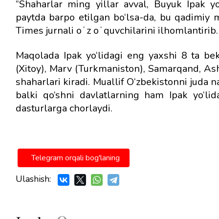
“Shaharlar ming yillar avval, Buyuk Ipak yo
paytda barpo etilgan bo‘lsa-da, bu qadimiy m
Times jurnali oʻz oʻquvchilarini ilhomlantirib.
Maqolada Ipak yo‘lidagi eng yaxshi 8 ta bek
(Xitoy), Marv (Turkmaniston), Samarqand, As
shaharlari kiradi. Muallif O‘zbekistonni juda na
balki qo‘shni davlatlarning ham Ipak yo‘lida 
dasturlarga chorlaydi.
Telegram orqali bog'laning
Ulashish: