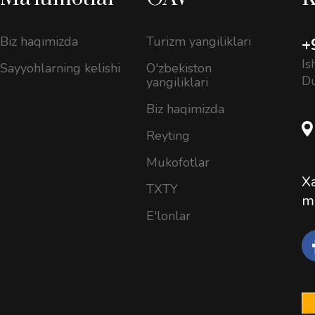
Biz haqimizda
Turizm yangiliklari
+
Is
Sayyohlarning kelishi
O'zbekiston
D
yangiliklari
Biz haqimizda
Reyting
Mukofotlar
Xa
TXTY
m
E'lonlar