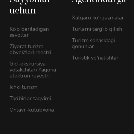
uchun
Xalqaro ko'rgazmalar
Ko‘p beriladigan
Turlarni targ‘ib qilish
savollar
Turizm sohasidagi
Ziyorat turizm
qonunlar
obyektlari reestri
Turistik yo'nalishlar
Gid-ekskursiya
yetakchilari Yagona
elektron reyestri
Ichki turizm
Tadbirlar taqvimi
Onlayn kutubxona