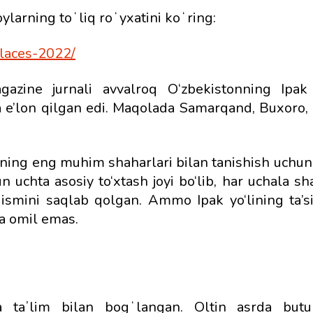
ylarning toʻliq roʻyxatini koʻring:
places-2022/
azine jurnali avvalroq O‘zbekistonning Ipak 
a e’lon qilgan edi. Maqolada Samarqand, Buxoro, 
 uning eng muhim shaharlari bilan tanishish uchun 
 uchta asosiy to‘xtash joyi bo‘lib, har uchala s
ismini saqlab qolgan. Ammo Ipak yo‘lining ta’sir
a omil emas.
a taʼlim bilan bogʻlangan. Oltin asrda but