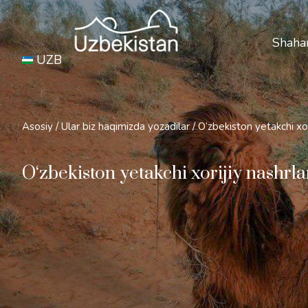
Xavfs
Shahar
UZB
Asosiy
/
Ular biz haqimizda yozadilar
/
O‘zbekiston yetakchi xor
O‘zbekiston yetakchi xorijiy nashrl